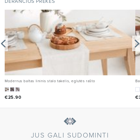
DERANČIOS PREKĖS
Modernus baltas lininis stalo takelis, eglutės rašto
Ba
€
25.90
€
JUS GALI SUDOMINTI