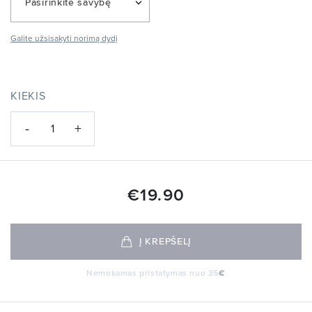
Pasirinkite savybę
Galite užsisakyti norimą dydį
KIEKIS
-
+
1
€
19.90
Į KREPŠELĮ
Nemokamas pristatymas nuo 35
€