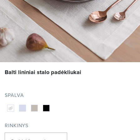
Balti lininiai stalo padėkliukai
SPALVA
RINKINYS