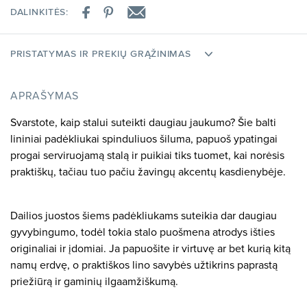
DALINKITĖS:
PRISTATYMAS IR PREKIŲ GRĄŽINIMAS
APRAŠYMAS
Svarstote, kaip stalui suteikti daugiau jaukumo? Šie balti
lininiai padėkliukai spinduliuos šiluma, papuoš ypatingai
progai serviruojamą stalą ir puikiai tiks tuomet, kai norėsis
praktiškų, tačiau tuo pačiu žavingų akcentų kasdienybėje.
Dailios juostos šiems padėkliukams suteikia dar daugiau
gyvybingumo, todėl tokia stalo puošmena atrodys išties
originaliai ir įdomiai. Ja papuošite ir virtuvę ar bet kurią kitą
namų erdvę, o praktiškos lino savybės užtikrins paprastą
priežiūrą ir gaminių ilgaamžiškumą.