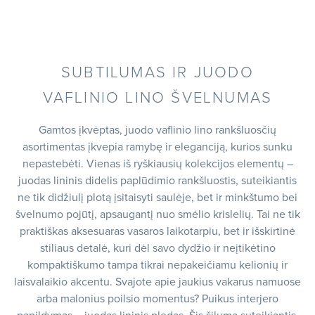
SUBTILUMAS IR JUODO
VAFLINIO LINO ŠVELNUMAS
Gamtos įkvėptas, juodo vaflinio lino rankšluosčių
asortimentas įkvepia ramybę ir eleganciją, kurios sunku
nepastebėti. Vienas iš ryškiausių kolekcijos elementų –
juodas lininis didelis paplūdimio rankšluostis, suteikiantis
ne tik didžiulį plotą įsitaisyti saulėje, bet ir minkštumo bei
švelnumo pojūtį, apsaugantį nuo smėlio krislelių. Tai ne tik
praktiškas aksesuaras vasaros laikotarpiu, bet ir išskirtinė
stiliaus detalė, kuri dėl savo dydžio ir neįtikėtino
kompaktiškumo tampa tikrai nepakeičiamu kelionių ir
laisvalaikio akcentu. Svajote apie jaukius vakarus namuose
arba malonius poilsio momentus? Puikus interjero