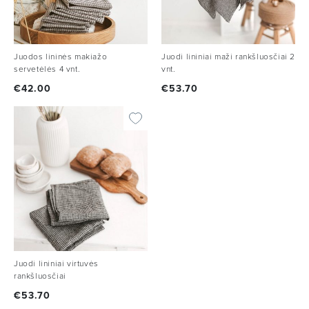
Juodos lininės makiažo
Juodi lininiai maži rankšluosčiai 2
servetėlės 4 vnt.
vnt.
€
42.00
€
53.70
Juodi lininiai virtuvės
rankšluosčiai
€
53.70