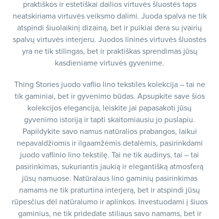
praktiškos ir estetiškai dailios virtuvės šluostės taps
neatskiriama virtuvės veiksmo dalimi. Juoda spalva ne tik
atspindi šiuolaikinį dizainą, bet ir puikiai dera su įvairių
spalvų virtuvės interjeru. Juodos lininės virtuvės šluostės
yra ne tik stilingas, bet ir praktiškas sprendimas jūsų
kasdieniame virtuvės gyvenime.
Thing Stories juodo vaflio lino tekstilės kolekcija – tai ne
tik gaminiai, bet ir gyvenimo būdas. Apsupkite save šios
kolekcijos elegancija, leiskite jai papasakoti jūsų
gyvenimo istoriją ir tapti skaitomiausiu jo puslapiu.
Papildykite savo namus natūralios prabangos, laikui
nepavaldžiomis ir ilgaamžėmis detalėmis, pasirinkdami
juodo vaflinio lino tekstilę. Tai ne tik audinys, tai – tai
pasirinkimas, sukuriantis jaukią ir elegantišką atmosferą
jūsų namuose. Natūralaus lino gaminių pasirinkimas
namams ne tik praturtina interjerą, bet ir atspindi jūsų
rūpesčius dėl natūralumo ir aplinkos. Investuodami į šiuos
gaminius, ne tik pridedate stiliaus savo namams, bet ir