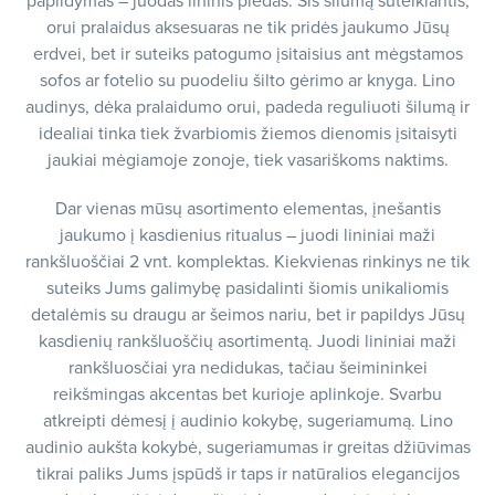
papildymas – juodas lininis pledas. Šis šilumą suteikiantis,
orui pralaidus aksesuaras ne tik pridės jaukumo Jūsų
erdvei, bet ir suteiks patogumo įsitaisius ant mėgstamos
sofos ar fotelio su puodeliu šilto gėrimo ar knyga. Lino
audinys, dėka pralaidumo orui, padeda reguliuoti šilumą ir
idealiai tinka tiek žvarbiomis žiemos dienomis įsitaisyti
jaukiai mėgiamoje zonoje, tiek vasariškoms naktims.
Dar vienas mūsų asortimento elementas, įnešantis
jaukumo į kasdienius ritualus – juodi lininiai maži
rankšluoščiai 2 vnt. komplektas. Kiekvienas rinkinys ne tik
suteiks Jums galimybę pasidalinti šiomis unikaliomis
detalėmis su draugu ar šeimos nariu, bet ir papildys Jūsų
kasdienių rankšluoščių asortimentą. Juodi lininiai maži
rankšluosčiai yra nedidukas, tačiau šeimininkei
reikšmingas akcentas bet kurioje aplinkoje. Svarbu
atkreipti dėmesį į audinio kokybę, sugeriamumą. Lino
audinio aukšta kokybė, sugeriamumas ir greitas džiūvimas
tikrai paliks Jums įspūdš ir taps ir natūralios elegancijos