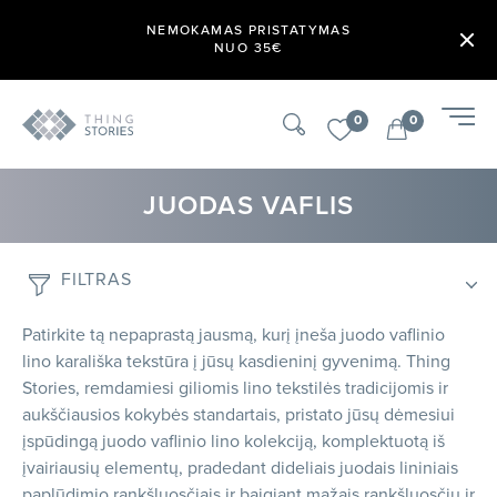
NEMOKAMAS PRISTATYMAS
NUO 35€
0
0
JUODAS VAFLIS
FILTRAS
Patirkite tą nepaprastą jausmą, kurį įneša juodo vaflinio
lino karališka tekstūra į jūsų kasdieninį gyvenimą. Thing
Stories, remdamiesi giliomis lino tekstilės tradicijomis ir
aukščiausios kokybės standartais, pristato jūsų dėmesiui
įspūdingą juodo vaflinio lino kolekciją, komplektuotą iš
įvairiausių elementų, pradedant dideliais juodais lininiais
paplūdimio rankšluosčiais ir baigiant mažais rankšluosčių ir