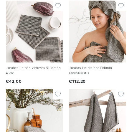
Juodos lininės virtuvės šluostės
Juodas lininis paplūdimio
4 vnt.
rankšluostis
€
42.00
€
112.20