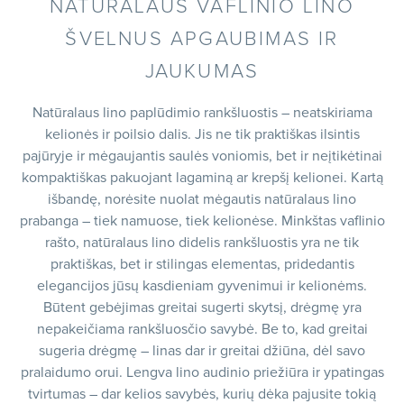
NATŪRALAUS VAFLINIO LINO
ŠVELNUS APGAUBIMAS IR
JAUKUMAS
Natūralaus lino paplūdimio rankšluostis – neatskiriama
kelionės ir poilsio dalis. Jis ne tik praktiškas ilsintis
pajūryje ir mėgaujantis saulės voniomis, bet ir neįtikėtinai
kompaktiškas pakuojant lagaminą ar krepšį kelionei. Kartą
išbandę, norėsite nuolat mėgautis natūralaus lino
prabanga – tiek namuose, tiek kelionėse. Minkštas vaflinio
rašto, natūralaus lino didelis rankšluostis yra ne tik
praktiškas, bet ir stilingas elementas, pridedantis
elegancijos jūsų kasdieniam gyvenimui ir kelionėms.
Būtent gebėjimas greitai sugerti skytsį, drėgmę yra
nepakeičiama rankšluosčio savybė. Be to, kad greitai
sugeria drėgmę – linas dar ir greitai džiūna, dėl savo
pralaidumo orui. Lengva lino audinio priežiūra ir ypatingas
tvirtumas – dar kelios savybės, kurių dėka pajusite tokią