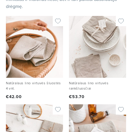
drėgmę.
Natūralaus lino virtuvės šluostės
Natūralaus lino virtuvės
4 vnt.
rankšluosčiai
€
42.00
€
53.70