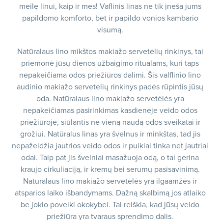
meilę linui, kaip ir mes! Vaflinis linas ne tik įneša jums
papildomo komforto, bet ir papildo vonios kambario
visumą.
Natūralaus lino mikštos makiažo servetėlių rinkinys, tai
priemonė jūsų dienos užbaigimo ritualams, kuri taps
nepakeičiama odos priežiūros dalimi. Šis valflinio lino
audinio makiažo servetėlių rinkinys padės rūpintis jūsų
oda. Natūralaus lino makiažo servetėlės yra
nepakeičiamas pasirinkimas kasdienėje veido odos
priežiūroje, siūlantis ne vieną naudą odos sveikatai ir
grožiui. Natūralus linas yra švelnus ir minkštas, tad jis
nepažeidžia jautrios veido odos ir puikiai tinka net jautriai
odai. Taip pat jis švelniai masažuoja odą, o tai gerina
kraujo cirkuliaciją, ir kremų bei serumų pasisavinimą.
Natūralaus lino makiažo servetėlės yra ilgaamžės ir
atsparios laiko išbandymams. Dažną skalbimą jos atlaiko
be jokio poveiki okokybei. Tai reiškia, kad jūsų veido
priežiūra yra tvaraus sprendimo dalis.