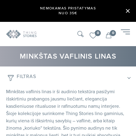
NEMOKAMAS PRISTATYMAS
NUO 35€
0
0
MINKŠTAS VAFLINIS LINAS
FILTRAS
Minkštas vaflinis linas ir ši audinio tekstūra pasižymi
išskirtiniu prabangos jausmu liečiant, elegancija
kasdieniuose ritualuose ir rafinuotumu namų interjere.
Šioje kolekcijoje surinkome Thing Stories lino gaminius,
kurių viena iš išksirtnių savybių – vaflinė, arba kitaip
žinoma „koriuko“ tekstūra. Šio pynimo audinys ne tik
minkštas ir malonus liesti, bet ir turi puikiai absorbuoja