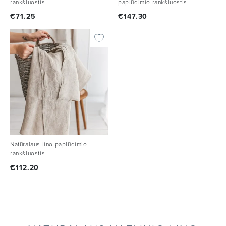
rankšluostis
paplūdimio rankšluostis
€
71.25
€
147.30
Natūralaus lino paplūdimio
rankšluostis
€
112.20