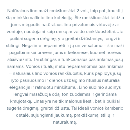
Natūralaus lino maži rankšluosčiai 2 vnt., taip pat įtraukti į
šią minkšto vaflinio lino kolekciją. Šie rankšliuosčiai leidžia
jums mėgautis natūralaus lino privalumais virtuvėje ar
vonioje, naudojami kaip rankų ar veido rankšluostėliai. Jie
puikiai sugeria drėgmę, yra greitai džiūstantys, lengvi ir
stilingi. Negalime nepaminėti ir jų universalumo – šie maži
pagalbininkai pravers jums ir kelionėse, kuomet norėsis
atsišviežinti. Tai stilingas ir funkcionalus pasirinkimas jūsų
namams. Vonios ritualų metu nepamainomas pasirinkimas
– natūralaus lino vonios rankšluostis, kuris papildys jūsų
ryto pasiruošimo ir dienos užbaigimo ritualus natūralia
elegancija ir rafinuotu minkštumu. Lino audinio audinys
lengvai masažuoja odą, tonizuodamas ir gerindama
kraujotaką. Linas yra ne tik malonus liesti, bet ir puikiai
sugeria drėgmę, greitai džiūsta. Tai ideali vonios kambario
detalė, sujungianti jaukumą, praktiškumą, stilių ir
natūralumą.