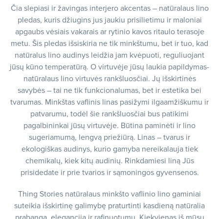
Čia slepiasi ir žavingas interjero akcentas – natūralaus lino
pledas, kuris džiugins jus jaukiu prisilietimu ir maloniai
apgaubs vėsiais vakarais ar rytinio kavos ritaulo terasoje
metu. Šis pledas išsiskiria ne tik minkštumu, bet ir tuo, kad
natūralus lino audinys leidžia jam kvėpuoti, reguliuojant
jūsų kūno temperatūrą. O virtuvėje jūsų laukia papildymas-
natūralaus lino virtuvės rankšluosčiai. Jų išskirtinės
savybės – tai ne tik funkcionalumas, bet ir estetika bei
tvarumas. Minkštas vaflinis linas pasižymi ilgaamžiškumu ir
patvarumu, todėl šie rankšluosčiai bus patikimi
pagalbininkai jūsų virtuvėje. Būtina paminėti ir lino
sugeriamumą, lengvą priežiūrą. Linas – tvarus ir
ekologiškas audinys, kurio gamyba nereikalauja tiek
chemikalų, kiek kitų audinių. Rinkdamiesi liną Jūs
prisidedate ir prie tvarios ir sąmoningos gyvensenos.
Thing Stories natūralaus minkšto vaflinio lino gaminiai
suteikia išskirtinę galimybę praturtinti kasdieną natūralia
prabanga, elegancija ir rafinuotumu. Kiekvienas iš mūsų