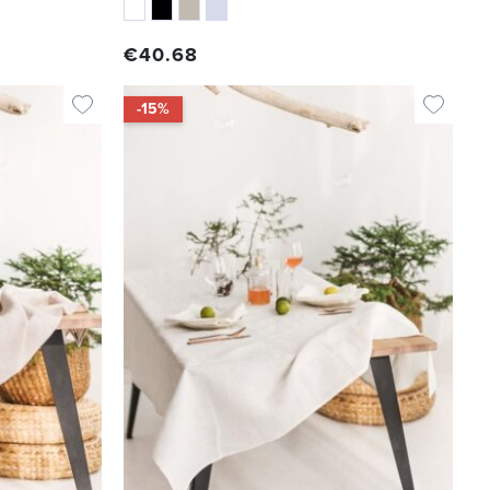
€
40.68
-15%