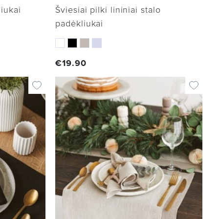
liukai
Šviesiai pilki lininiai stalo
padėkliukai
€
19.90