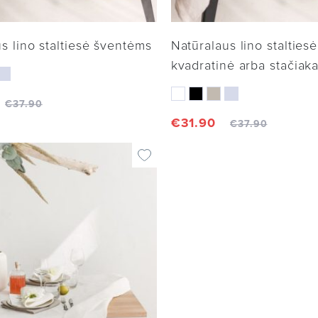
s lino staltiesė šventėms
Natūralaus lino stalties
kvadratinė arba stačia
€
37.90
€
31.90
€
37.90