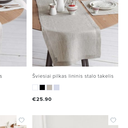
is
Šviesiai pilkas lininis stalo takelis
€
25.90