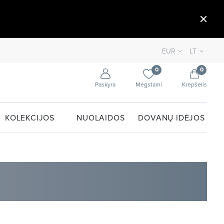
EUR
LT
0
0
Paskyra
Mėgstami
Krepšelis
KOLEKCIJOS
NUOLAIDOS
DOVANŲ IDĖJOS