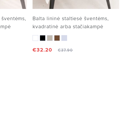
ė šventėms,
Balta lininė staltiesė šventėms,
kampė
kvadratinė arba stačiakampė
€
32.20
€
37.90