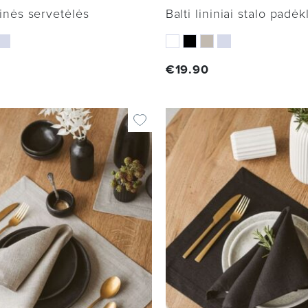
ninės servetėlės
Balti lininiai stalo padėk
€
19.90