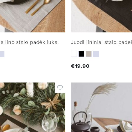
s lino stalo padėkliukai
Juodi lininiai stalo padė
€
19.90