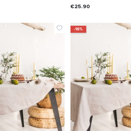
€
25.90
-16%