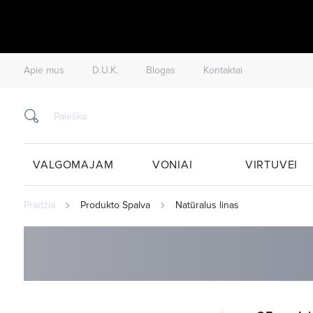
Apie mus
D.U.K.
Blogas
Kontaktai
VALGOMAJAM
VONIAI
VIRTUVEI
Pradžia
Produkto Spalva
Natūralus linas