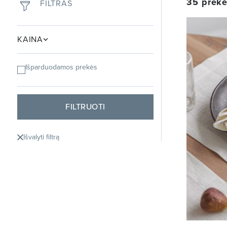
35
prekė
FILTRAS
KAINA
Išparduodamos prekės
FILTRUOTI
Išvalyti filtrą