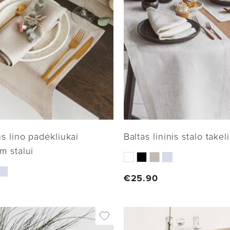
s lino padėkliukai
Baltas lininis stalo takel
m stalui
€
25.90