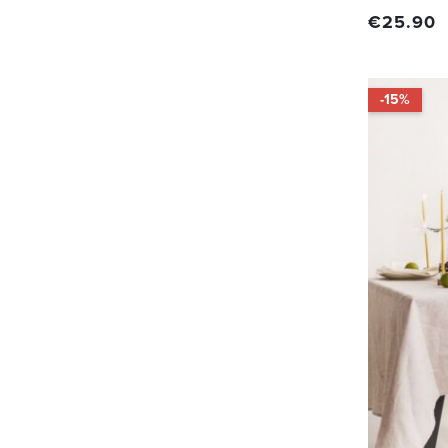
€
25.90
-15%