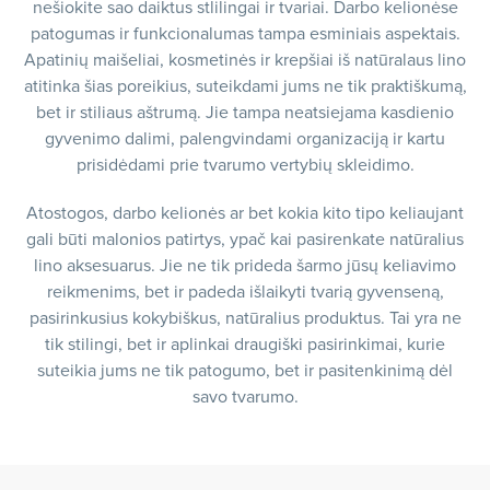
nešiokite sao daiktus stlilingai ir tvariai. Darbo kelionėse
patogumas ir funkcionalumas tampa esminiais aspektais.
Apatinių maišeliai, kosmetinės ir krepšiai iš natūralaus lino
atitinka šias poreikius, suteikdami jums ne tik praktiškumą,
bet ir stiliaus aštrumą. Jie tampa neatsiejama kasdienio
gyvenimo dalimi, palengvindami organizaciją ir kartu
prisidėdami prie tvarumo vertybių skleidimo.
Atostogos, darbo kelionės ar bet kokia kito tipo keliaujant
gali būti malonios patirtys, ypač kai pasirenkate natūralius
lino aksesuarus. Jie ne tik prideda šarmo jūsų keliavimo
reikmenims, bet ir padeda išlaikyti tvarią gyvenseną,
pasirinkusius kokybiškus, natūralius produktus. Tai yra ne
tik stilingi, bet ir aplinkai draugiški pasirinkimai, kurie
suteikia jums ne tik patogumo, bet ir pasitenkinimą dėl
savo tvarumo.