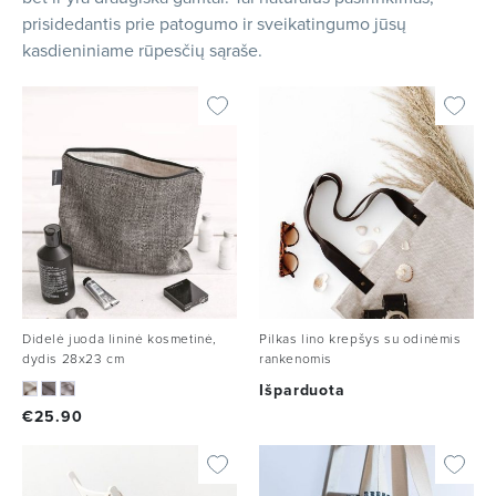
prisidedantis prie patogumo ir sveikatingumo jūsų
kasdieniniame rūpesčių sąraše.
Didelė juoda lininė kosmetinė,
Pilkas lino krepšys su odinėmis
dydis 28x23 cm
rankenomis
Išparduota
€
25.90