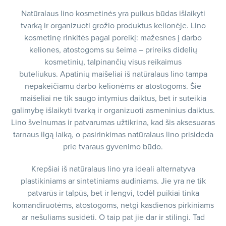
Natūralaus lino kosmetinės yra puikus būdas išlaikyti
tvarką ir organizuoti grožio produktus kelionėje. Lino
kosmetinę rinkitės pagal poreikį: mažesnes į darbo
keliones, atostogoms su šeima – prireiks didelių
kosmetinių, talpinančių visus reikaimus
buteliukus. Apatinių maišeliai iš natūralaus lino tampa
nepakeičiamu darbo kelionėms ar atostogoms. Šie
maišeliai ne tik saugo intymius daiktus, bet ir suteikia
galimybę išlaikyti tvarką ir organizuoti asmeninius daiktus.
Lino švelnumas ir patvarumas užtikrina, kad šis aksesuaras
tarnaus ilgą laiką, o pasirinkimas natūralaus lino prisideda
prie tvaraus gyvenimo būdo.
Krepšiai iš natūralaus lino yra ideali alternatyva
plastikiniams ar sintetiniams audiniams. Jie yra ne tik
patvarūs ir talpūs, bet ir lengvi, todėl puikiai tinka
komandiruotėms, atostogoms, netgi kasdienos pirkiniams
ar nešuliams susidėti. O taip pat jie dar ir stilingi. Tad