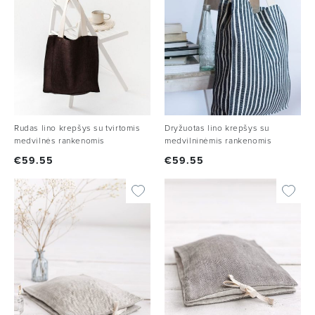
Rudas lino krepšys su tvirtomis
Dryžuotas lino krepšys su
medvilnės rankenomis
medvilninėmis rankenomis
€
59.55
€
59.55