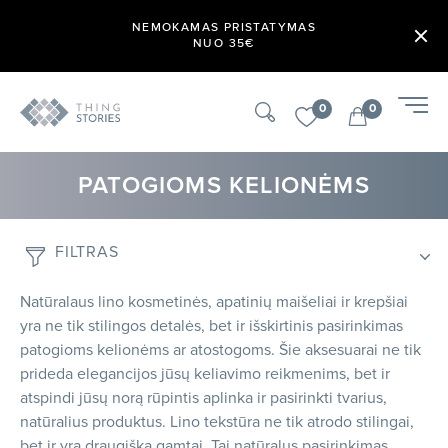
NEMOKAMAS PRISTATYMAS
NUO 35€
0
0
PATOGIOMS KELIONĖMS
FILTRAS
Natūralaus lino kosmetinės, apatinių maišeliai ir krepšiai
yra ne tik stilingos detalės, bet ir išskirtinis pasirinkimas
patogioms kelionėms ar atostogoms. Šie aksesuarai ne tik
prideda elegancijos jūsų keliavimo reikmenims, bet ir
atspindi jūsų norą rūpintis aplinka ir pasirinkti tvarius,
natūralius produktus. Lino tekstūra ne tik atrodo stilingai,
bet ir yra draugiška gamtai. Tai natūralus pasirinkimas,