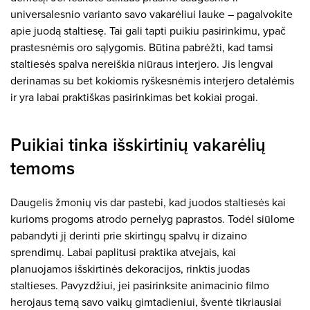
universalesnio varianto savo vakarėliui lauke – pagalvokite
apie juodą staltiesę. Tai gali tapti puikiu pasirinkimu, ypač
prastesnėmis oro sąlygomis. Būtina pabrėžti, kad tamsi
staltiesės spalva nereiškia niūraus interjero. Jis lengvai
derinamas su bet kokiomis ryškesnėmis interjero detalėmis
ir yra labai praktiškas pasirinkimas bet kokiai progai.
Puikiai tinka išskirtinių vakarėlių
temoms
Daugelis žmonių vis dar pastebi, kad juodos staltiesės kai
kurioms progoms atrodo pernelyg paprastos. Todėl siūlome
pabandyti jį derinti prie skirtingų spalvų ir dizaino
sprendimų. Labai paplitusi praktika atvejais, kai
planuojamos išskirtinės dekoracijos, rinktis juodas
staltieses. Pavyzdžiui, jei pasirinksite animacinio filmo
herojaus temą savo vaikų gimtadieniui, šventė tikriausiai