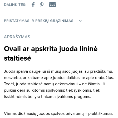
DALINKITĖS:
PRISTATYMAS IR PREKIŲ GRĄŽINIMAS
APRAŠYMAS
Ovali ar apskrita juoda lininė
staltiesė
Juoda spalva daugeliui iš mūsų asocijuojasi su praktiškumu,
nesvarbu, ar kalbame apie juodus daiktus, ar apie drabužius.
Todėl, juoda staltiesė namų dekoravimui – ne išimtis. Ji
puikiai dera su kitomis spalvomis: tiek ryškiomis, tiek
išskirtinėmis bei yra tinkama įvairioms progoms.
Vienas didžiausių juodos spalvos privalumų – praktiškumas,