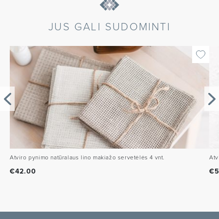
JUS GALI SUDOMINTI
Atviro pynimo natūralaus lino makiažo servetėlės 4 vnt.
Atv
€
42.00
€
5