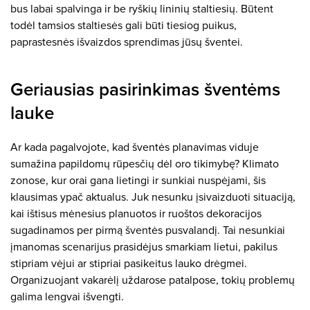
bus labai spalvinga ir be ryškių lininių staltiesių. Būtent
todėl tamsios staltiesės gali būti tiesiog puikus,
paprastesnės išvaizdos sprendimas jūsų šventei.
Geriausias pasirinkimas šventėms
lauke
Ar kada pagalvojote, kad šventės planavimas viduje
sumažina papildomų rūpesčių dėl oro tikimybę? Klimato
zonose, kur orai gana lietingi ir sunkiai nuspėjami, šis
klausimas ypač aktualus. Juk nesunku įsivaizduoti situaciją,
kai ištisus mėnesius planuotos ir ruoštos dekoracijos
sugadinamos per pirmą šventės pusvalandį. Tai nesunkiai
įmanomas scenarijus prasidėjus smarkiam lietui, pakilus
stipriam vėjui ar stipriai pasikeitus lauko drėgmei.
Organizuojant vakarėlį uždarose patalpose, tokių problemų
galima lengvai išvengti.