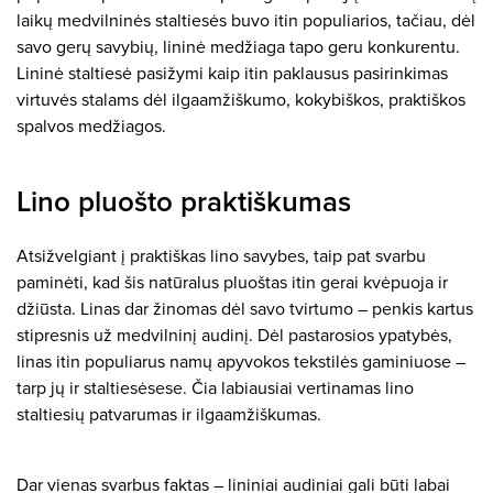
laikų medvilninės staltiesės buvo itin populiarios, tačiau, dėl
savo gerų savybių, lininė medžiaga tapo geru konkurentu.
Lininė staltiesė pasižymi kaip itin paklausus pasirinkimas
virtuvės stalams dėl ilgaamžiškumo, kokybiškos, praktiškos
spalvos medžiagos.
Lino pluošto praktiškumas
Atsižvelgiant į praktiškas lino savybes, taip pat svarbu
paminėti, kad šis natūralus pluoštas itin gerai kvėpuoja ir
džiūsta. Linas dar žinomas dėl savo tvirtumo – penkis kartus
stipresnis už medvilninį audinį. Dėl pastarosios ypatybės,
linas itin populiarus namų apyvokos tekstilės gaminiuose –
tarp jų ir staltiesėsese. Čia labiausiai vertinamas lino
staltiesių patvarumas ir ilgaamžiškumas.
Dar vienas svarbus faktas – lininiai audiniai gali būti labai