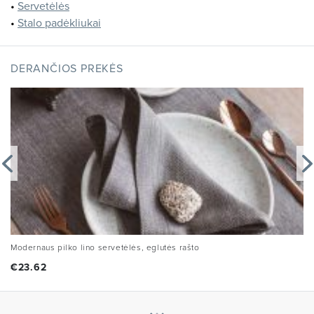
•
Servetėlės
•
Stalo padėkliukai
DERANČIOS PREKĖS
Modernaus pilko lino servetėlės, eglutės rašto
€
23.62