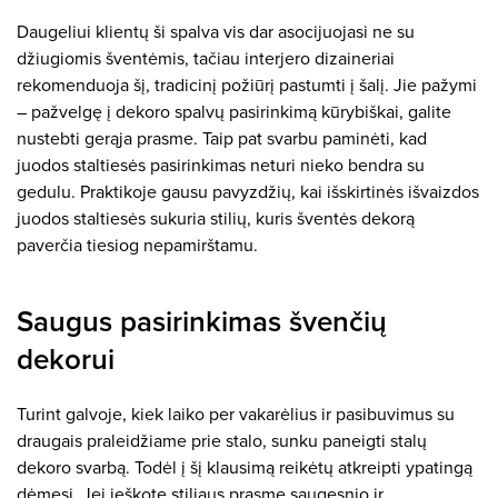
Daugeliui klientų ši spalva vis dar asocijuojasi ne su
džiugiomis šventėmis, tačiau interjero dizaineriai
rekomenduoja šį, tradicinį požiūrį pastumti į šalį. Jie pažymi
– pažvelgę į dekoro spalvų pasirinkimą kūrybiškai, galite
nustebti gerąja prasme. Taip pat svarbu paminėti, kad
juodos staltiesės pasirinkimas neturi nieko bendra su
gedulu. Praktikoje gausu pavyzdžių, kai išskirtinės išvaizdos
juodos staltiesės sukuria stilių, kuris šventės dekorą
paverčia tiesiog nepamirštamu.
Saugus pasirinkimas švenčių
dekorui
Turint galvoje, kiek laiko per vakarėlius ir pasibuvimus su
draugais praleidžiame prie stalo, sunku paneigti stalų
dekoro svarbą. Todėl į šį klausimą reikėtų atkreipti ypatingą
dėmesį. Jei ieškote stiliaus prasme saugesnio ir