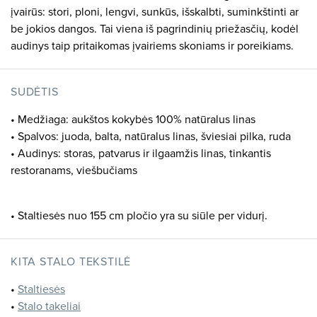
įvairūs: stori, ploni, lengvi, sunkūs, išskalbti, suminkštinti ar
be jokios dangos. Tai viena iš pagrindinių priežasčių, kodėl
audinys taip pritaikomas įvairiems skoniams ir poreikiams.
SUDĖTIS
• Medžiaga: aukštos kokybės 100% natūralus linas
• Spalvos: juoda, balta, natūralus linas, šviesiai pilka, ruda
• Audinys: storas, patvarus ir ilgaamžis linas, tinkantis
restoranams, viešbučiams
• Staltiesės nuo 155 cm pločio yra su siūle per vidurį.
KITA STALO TEKSTILĖ
•
Staltiesės
•
Stalo takeliai