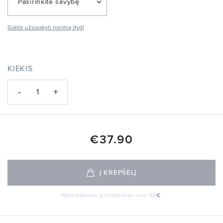
Pasirinkite savybę
Galite užsisakyti norimą dydį
KIEKIS
-
+
1
€
37.90
Į KREPŠELĮ
Nemokamas pristatymas nuo 35
€