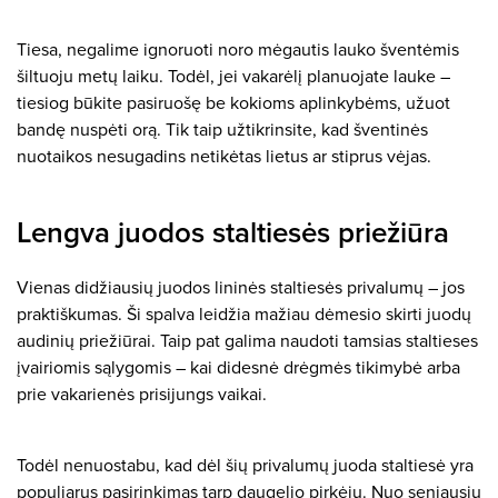
Tiesa, negalime ignoruoti noro mėgautis lauko šventėmis
šiltuoju metų laiku. Todėl, jei vakarėlį planuojate lauke –
tiesiog būkite pasiruošę be kokioms aplinkybėms, užuot
bandę nuspėti orą. Tik taip užtikrinsite, kad šventinės
nuotaikos nesugadins netikėtas lietus ar stiprus vėjas.
Lengva juodos staltiesės priežiūra
Vienas didžiausių juodos lininės staltiesės privalumų – jos
praktiškumas. Ši spalva leidžia mažiau dėmesio skirti juodų
audinių priežiūrai. Taip pat galima naudoti tamsias staltieses
įvairiomis sąlygomis – kai didesnė drėgmės tikimybė arba
prie vakarienės prisijungs vaikai.
Todėl nenuostabu, kad dėl šių privalumų juoda staltiesė yra
populiarus pasirinkimas tarp daugelio pirkėjų. Nuo seniausių