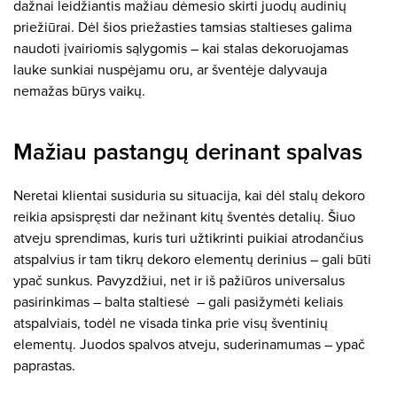
dažnai leidžiantis mažiau dėmesio skirti juodų audinių
priežiūrai. Dėl šios priežasties tamsias staltieses galima
naudoti įvairiomis sąlygomis – kai stalas dekoruojamas
lauke sunkiai nuspėjamu oru, ar šventėje dalyvauja
nemažas būrys vaikų.
Mažiau pastangų derinant spalvas
Neretai klientai susiduria su situacija, kai dėl stalų dekoro
reikia apsispręsti dar nežinant kitų šventės detalių. Šiuo
atveju sprendimas, kuris turi užtikrinti puikiai atrodančius
atspalvius ir tam tikrų dekoro elementų derinius – gali būti
ypač sunkus. Pavyzdžiui, net ir iš pažiūros universalus
pasirinkimas – balta staltiesė – gali pasižymėti keliais
atspalviais, todėl ne visada tinka prie visų šventinių
elementų. Juodos spalvos atveju, suderinamumas – ypač
paprastas.