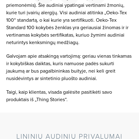
priemonėmis). Šie audiniai ypatingai vertinami žmonių,
kurie turi įvairių alergijų. Visi audiniai atitinka „Oeko-Tex
100“ standartą, o kai kurie yra sertifikuoti. Oeko-Tex
Standard 100 kokybės ženklas yra geriausiai žinomas ir ir
vertinamas kokybės sertifikatas, kuriuo žymimi audiniai
neturintys kenksmingų medžiagų.
Galvojam apie atsakingą vartojimą: geriau vienas tinkamas
ir kokybiškas daiktas, kuris namuose padės sukurti
jaukumą ar bus pagalbininkas buityje, nei keli greit
nusidėvintys ar sintetinio pluošto audiniai.
Taigi, kaip klientas, visada galėsite pasitikėti savo
produktais iš „Thing Stories“.
LININIŲ AUDINIŲ PRIVALUMAI