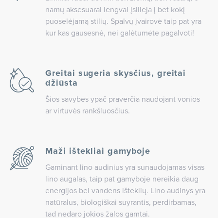
namų aksesuarai lengvai įsilieja į bet kokį
puoselėjamą stilių. Spalvų įvairovė taip pat yra
kur kas gausesnė, nei galėtumėte pagalvoti!
Greitai sugeria skysčius, greitai
džiūsta
Šios savybės ypač praverčia naudojant vonios
ar virtuvės rankšluosčius.
Maži ištekliai gamyboje
Gaminant lino audinius yra sunaudojamas visas
lino augalas, taip pat gamyboje nereikia daug
energijos bei vandens išteklių. Lino audinys yra
natūralus, biologiškai suyrantis, perdirbamas,
tad nedaro jokios žalos gamtai.