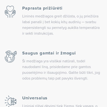
Paprasta prižiūrėti
Lininės medžiagos greit džiūsta, o jų priežiūra
labai panaši į bet kokių kitų audinių ─ svarbu
nepersistengti su pernelyg aukšta temperatūra
ir sekti instrukcijas.
Saugus gamtai ir žmogui
Ši medžiaga yra visiškai natūrali, todėl
naudodami liną, prisidedame prie gamtos
puoselėjimo ir išsaugojimo. Galite būti tikri, jog
odos problemų taip pat pavyks išvengti.
Universalus
Lininiai rūbai dėvimi tiek žiemą, tiek vasarą, o