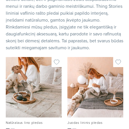
menui ir rankų darbo gaminio meistriškumui. Thing Stories
lininiai vaflinio rašto pledai puikiai papildo interjerą,
įnešdami natūralumo, gamtos įkvėpto jaukumo.
Rinkdamiesi mūsų pledus, įsigyjate ne tik elegantišką ir
daugiafunkcinį aksesuarą, kartu parodote ir savo rafinuotą
skonį bei dėmesį detalėms. Tai paprastas, bet svarus būdas
suteikti miegamajam savitumo ir jaukumo.
Natūralaus lino pledas
Juodas lininis pledas