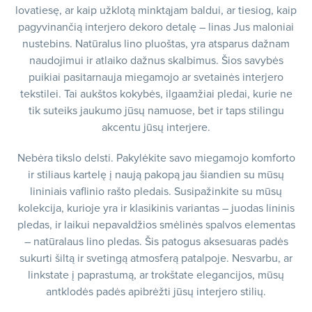
lovatiesę, ar kaip užklotą minktąjam baldui, ar tiesiog, kaip
pagyvinančią interjero dekoro detalę – linas Jus maloniai
nustebins. Natūralus lino pluoštas, yra atsparus dažnam
naudojimui ir atlaiko dažnus skalbimus. Šios savybės
puikiai pasitarnauja miegamojo ar svetainės interjero
tekstilei. Tai aukštos kokybės, ilgaamžiai pledai, kurie ne
tik suteiks jaukumo jūsų namuose, bet ir taps stilingu
akcentu jūsų interjere.
Nebėra tikslo delsti. Pakylėkite savo miegamojo komforto
ir stiliaus kartelę į naują pakopą jau šiandien su mūsų
lininiais vaflinio rašto pledais. Susipažinkite su mūsų
kolekcija, kurioje yra ir klasikinis variantas – juodas lininis
pledas, ir laikui nepavaldžios smėlinės spalvos elementas
– natūralaus lino pledas. Šis patogus aksesuaras padės
sukurti šiltą ir svetingą atmosferą patalpoje. Nesvarbu, ar
linkstate į paprastumą, ar trokštate elegancijos, mūsų
antklodės padės apibrėžti jūsų interjero stilių.