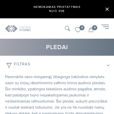
NEMOKAMAS PRISTATYMAS
NUO 35€
0
0
PLEDAI
FILTRAS
Paverskite savo miegamąjį ištaiginga natūralios ramybės
oaze su mūsų išksirtinėmis vaflinio linina audinio pledais.
Šio minkšto, ypatingos tekstūros audinio pagalba, atrodo,
kad patalpoje tvyro nepakartojamas jaukumas ir
neišsemiamas rafinuotumas. Šie pledai, sukurti preciziškai
ir nuolat siekiant tobulumo. Jie yra ne tik nuostabi namų
dekoro detalė, bet ir pagiriamasis žodis atsipalaidavimo