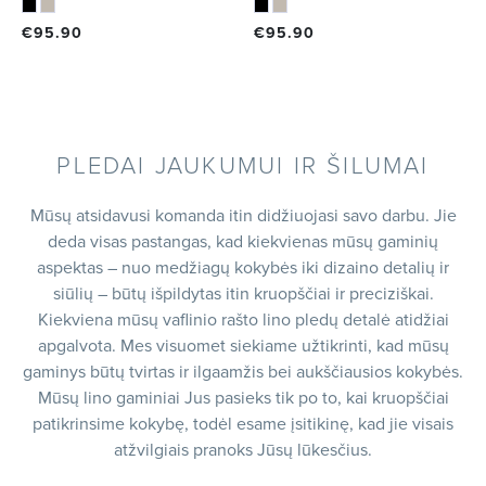
€
95.90
€
95.90
PLEDAI JAUKUMUI IR ŠILUMAI
Mūsų atsidavusi komanda itin didžiuojasi savo darbu. Jie
deda visas pastangas, kad kiekvienas mūsų gaminių
aspektas – nuo medžiagų kokybės iki dizaino detalių ir
siūlių – būtų išpildytas itin kruopščiai ir preciziškai.
Kiekviena mūsų vaflinio rašto lino pledų detalė atidžiai
apgalvota. Mes visuomet siekiame užtikrinti, kad mūsų
gaminys būtų tvirtas ir ilgaamžis bei aukščiausios kokybės.
Mūsų lino gaminiai Jus pasieks tik po to, kai kruopščiai
patikrinsime kokybę, todėl esame įsitikinę, kad jie visais
atžvilgiais pranoks Jūsų lūkesčius.