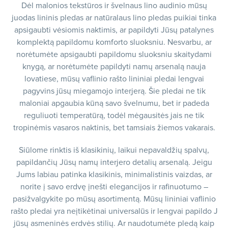
Dėl malonios tekstūros ir švelnaus lino audinio mūsų
juodas lininis pledas ar natūralaus lino pledas puikiai tinka
apsigaubti vėsiomis naktimis, ar papildyti Jūsų patalynes
komplektą papildomu komforto sluoksniu. Nesvarbu, ar
norėtumėte apsigaubti papildomu sluoksniu skaitydami
knygą, ar norėtumėte papildyti namų arsenalą nauja
lovatiese, mūsų vaflinio rašto lininiai pledai lengvai
pagyvins jūsų miegamojo interjerą. Šie pledai ne tik
maloniai apgaubia kūną savo švelnumu, bet ir padeda
reguliuoti temperatūrą, todėl mėgausitės jais ne tik
tropinėmis vasaros naktinis, bet tamsiais žiemos vakarais.
Siūlome rinktis iš klasikinių, laikui nepavaldžių spalvų,
papildančių Jūsų namų interjero detalių arsenalą. Jeigu
Jums labiau patinka klasikinis, minimalistinis vaizdas, ar
norite į savo erdvę įnešti elegancijos ir rafinuotumo –
pasižvalgykite po mūsų asortimentą. Mūsų lininiai vaflinio
rašto pledai yra neįtikėtinai universalūs ir lengvai papildo J
jūsų asmeninės erdvės stilių. Ar naudotumėte pledą kaip