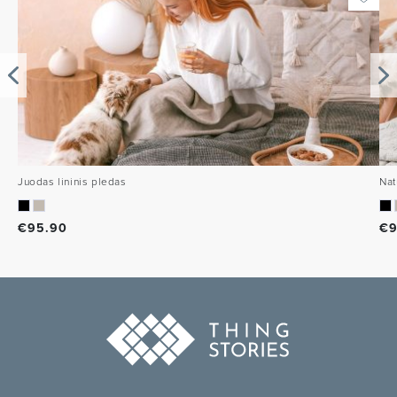
Juodas lininis pledas
Nat
€
95.90
€
9