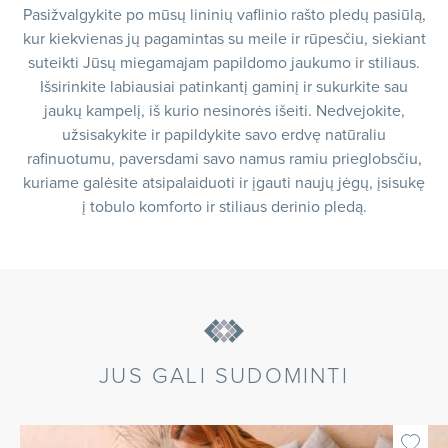
Pasižvalgykite po mūsų lininių vaflinio rašto pledų pasiūlą,
kur kiekvienas jų pagamintas su meile ir rūpesčiu, siekiant
suteikti Jūsų miegamajam papildomo jaukumo ir stiliaus.
Išsirinkite labiausiai patinkantį gaminį ir sukurkite sau
jaukų kampelį, iš kurio nesinorės išeiti. Nedvejokite,
užsisakykite ir papildykite savo erdvę natūraliu
rafinuotumu, paversdami savo namus ramiu prieglobsčiu,
kuriame galėsite atsipalaiduoti ir įgauti naujų jėgų, įsisukę
į tobulo komforto ir stiliaus derinio pledą.
JUS GALI SUDOMINTI