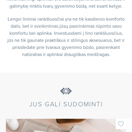
galimybę rinktis tvarų gyvenimo būdą, net esant kelyje.
Lengvi lininiai rankšluosčiai yra ne tik kasdienio komforto
dalis, bet ir sveikintinas jūsų pasirinkimas rūpintis savo
komfortu bei aplinka. Investuodami į lino rankšluosčius,
jūs ne tik gaunate praktiškus ir stilingus aksesuarus, bet ir
prisidedate prie tvaraus gyvenimo būdo, pasirenkant
natūralias ir aplinkai draugiškas medžiagas.
JUS GALI SUDOMINTI