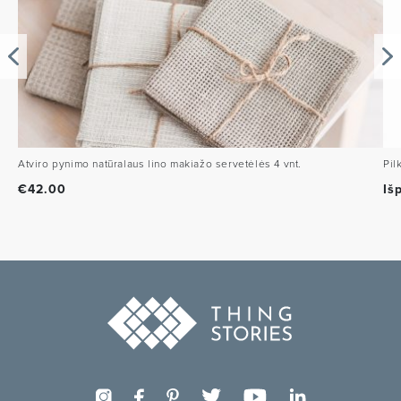
Atviro pynimo natūralaus lino makiažo servetėlės 4 vnt.
Pil
€
42.00
Iš