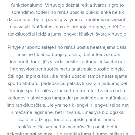
funkcionalumo. Virtuvėje dažnai reikia švaros ir greito
sprendimo, todėl lino rankšluosčiai puikiai tinka ne tik
džiovinimui, bet ir paviršių valymui ar rankoms nusausinti,
nsuivalyti. Natūralus linas absorbuoja drėgmę, todėl šie
rankšluosčiai leidžia jums lengvai išlaikyti švarą virtuvėje.
Pirtyje ar sporto salėje lino rankšluostis neatsiejama dalis.
Linas ne tik absorbuoja prakaitą, bet ir leidžia odai
kvėpuoti, todėl jūs visada jausitės patogiai ir švariai net
intensyvios treniruotės metu ar atsipalaiduosite pirtyje.
Stilingai ir praktiškai, šie rankšluosčiai tampa neatsiejama
sporto atributu, padedančiu palaikyti švarą ir jaukumą bet
kurioje sporto salės ar lauko treniruotėje. Tvarios darbo
kelionės ir atostogos tampa dar prijaukintos su natūralaus
lino rankšluosčiais. Jie yra ne tik lengvi ir lengvai telpa net
ir mažame lagamine, bet ir tvarūs. Linas yra biologiškai
skaidi medžiaga, todėl draugiški gamtai. Lininiai
rankšluosčiai yra ne tik malonūs jūsų odai, bet ir
nekenksmingi aplinkai. Jie suteikia jums šiltumo, stiliaus ir