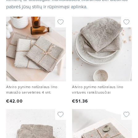
pabrėš jūsų stilių ir rūpinimąsi aplinka.
Atviro pynimo natūralaus lino
Atviro pynimo natūralaus lino
makiažo servetėlės 4 vnt.
virtuvės rankšluosčiai
€
42.00
€
51.36