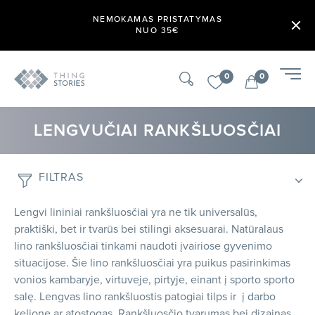
NEMOKAMAS PRISTATYMAS
NUO 35€
0
0
LENGVUČIAI RANKŠLUOSČIAI
FILTRAS
Lengvi lininiai rankšluosčiai yra ne tik universalūs,
praktiški, bet ir tvarūs bei stilingi aksesuarai. Natūralaus
lino rankšluosčiai tinkami naudoti įvairiose gyvenimo
situacijose. Šie lino rankšluosčiai yra puikus pasirinkimas
vonios kambaryje, virtuveje, pirtyje, einant į sporto sporto
salę. Lengvas lino rankšluostis patogiai tilps ir į darbo
kelionę ar atostogas. Rankšluosčio tvarumas bei dizainas