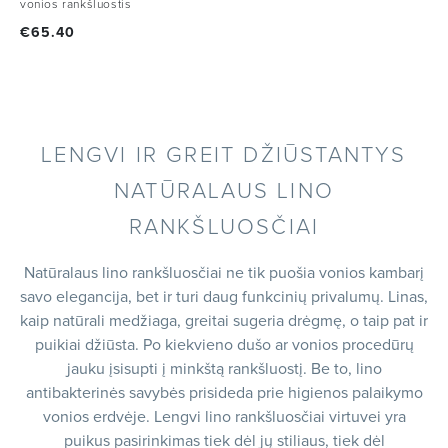
vonios rankšluostis
€
65.40
LENGVI IR GREIT DŽIŪSTANTYS
NATŪRALAUS LINO
RANKŠLUOSČIAI
Natūralaus lino rankšluosčiai ne tik puošia vonios kambarį
savo elegancija, bet ir turi daug funkcinių privalumų. Linas,
kaip natūrali medžiaga, greitai sugeria drėgmę, o taip pat ir
puikiai džiūsta. Po kiekvieno dušo ar vonios procedūrų
jauku įsisupti į minkštą rankšluostį. Be to, lino
antibakterinės savybės prisideda prie higienos palaikymo
vonios erdvėje. Lengvi lino rankšluosčiai virtuvei yra
puikus pasirinkimas tiek dėl jų stiliaus, tiek dėl