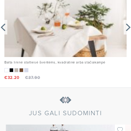
Balta lininė staltiesė šventėms, kvadratinė arba stačiakampė
€
32.20
€
37.90
JUS GALI SUDOMINTI