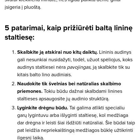
įsigeria į pluoštą.
5 patarimai, kaip prižiūrėti baltą lininę
staltiesę:
Skalbkite ją atskirai nuo kitų daiktų.
Lininis audinys
gali nesunkiai nusidažyti, todėl, užuot spėliojus, koks
audinys staltiesei nėra
pavojingas
, ją skalbkite tik su
kitais balto lino audiniais.
Naudokite tik švelnias bei natūralias skalbimo
priemones.
Tokiu būdu dažnai skalbdami linines
staltieses apsaugosite jų audinio struktūrą.
Lyginkite drėgnu būdu.
Tai galima atlikti specialiu
garų lygintuvu arba išlyginti staltiesę, kol medžiaga
dar drėgna ir leisti šiai išdžiūti natūraliai. Šie būdai taip
pat leidžia nepriekaištingą medžiagos būklę užtikrinti
ilgesnį laiką.