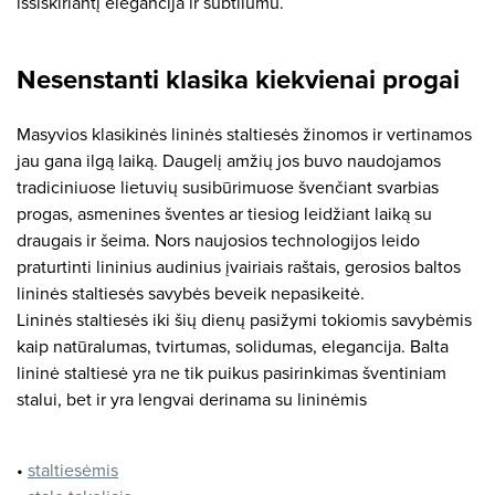
išsiskiriantį elegancija ir subtilumu.
Nesenstanti klasika kiekvienai progai
Masyvios klasikinės lininės staltiesės žinomos ir vertinamos
jau gana ilgą laiką. Daugelį amžių jos buvo naudojamos
tradiciniuose lietuvių susibūrimuose švenčiant svarbias
progas, asmenines šventes ar tiesiog leidžiant laiką su
draugais ir šeima. Nors naujosios technologijos leido
praturtinti lininius audinius įvairiais raštais, gerosios baltos
lininės staltiesės savybės beveik nepasikeitė.
Lininės staltiesės iki šių dienų pasižymi tokiomis savybėmis
kaip natūralumas, tvirtumas, solidumas, elegancija. Balta
lininė staltiesė yra ne tik puikus pasirinkimas šventiniam
stalui, bet ir yra lengvai derinama su lininėmis
•
staltiesėmis