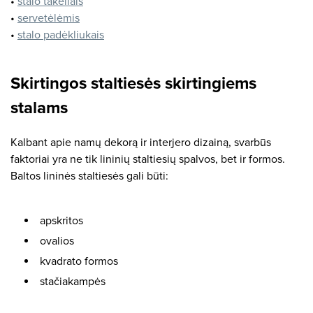
•
stalo takeliais
•
servetėlėmis
•
stalo padėkliukais
Skirtingos staltiesės skirtingiems
stalams
Kalbant apie namų dekorą ir interjero dizainą, svarbūs
faktoriai yra ne tik lininių staltiesių spalvos, bet ir formos.
Baltos lininės staltiesės gali būti:
apskritos
ovalios
kvadrato formos
stačiakampės