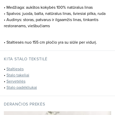
• Medžiaga: aukštos kokybės 100% natūralus linas
• Spalvos: juoda, balta, natūralus linas, šviesiai pilka, ruda
• Audinys: storas, patvarus ir ilgaamžis linas, tinkantis
restoranams, viešbučiams
• Staltiesės nuo 155 cm pločio yra su siūle per vidurį.
KITA STALO TEKSTILĖ
•
Staltiesės
•
Stalo takeliai
•
Servetėlės
•
Stalo padėkliukai
DERANČIOS PREKĖS