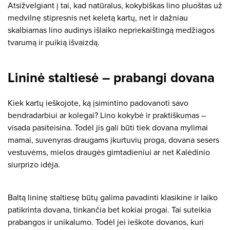
Atsižvelgiant į tai, kad natūralus, kokybiškas lino pluoštas už
medvilnę stipresnis net keletą kartų, net ir dažniau
skalbiamas lino audinys išlaiko nepriekaištingą medžiagos
tvarumą ir puikią išvaizdą.
Lininė staltiesė – prabangi dovana
Kiek kartų ieškojote, ką įsimintino padovanoti savo
bendradarbiui ar kolegai? Lino kokybė ir praktiškumas –
visada pasiteisina. Todėl jis gali būti tiek dovana mylimai
mamai, suvenyras draugams įkurtuvių proga, dovana sesers
vestuvėms, mielos draugės gimtadieniui ar net Kalėdinio
siurprizo idėja.
Baltą lininę staltiesę būtų galima pavadinti klasikine ir laiko
patikrinta dovana, tinkančia bet kokiai progai. Tai suteikia
prabangos ir unikalumo. Todėl jei ieškote dovanos, kuri