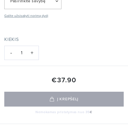
Pasirinkite savybę
Galite užsisakyti norimą dydį
KIEKIS
-
+
1
€
37.90
Į KREPŠELĮ
Nemokamas pristatymas nuo 35
€