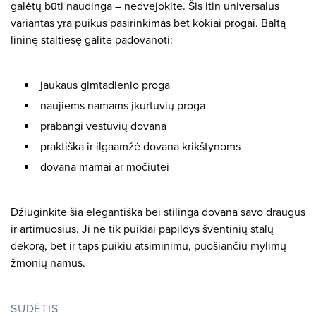
galėtų būti naudinga – nedvejokite. Šis itin universalus
variantas yra puikus pasirinkimas bet kokiai progai. Baltą
lininę staltiesę galite padovanoti:
jaukaus gimtadienio proga
naujiems namams įkurtuvių proga
prabangi vestuvių dovana
praktiška ir ilgaamžė dovana krikštynoms
dovana mamai ar močiutei
Džiuginkite šia elegantiška bei stilinga dovana savo draugus
ir artimuosius. Ji ne tik puikiai papildys šventinių stalų
dekorą, bet ir taps puikiu atsiminimu, puošiančiu mylimų
žmonių namus.
SUDĖTIS