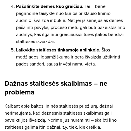
Pašalinkite dėmes kuo greičiau.
Tai – bene
pagrindinė taisyklė nuo kurios priklauso lininio
audinio išvaizda ir būklė. Net jei įsisenėjusias dėmes
pašalinti pavyks, proceso metu gali būti pažeistas lino
audinys, kas ilgainiui greičiausiai turės įtakos bendrai
staltiesės išvaizdai.
Laikykite staltieses tinkamoje aplinkoje.
Šios
medžiagos ilgaamžiškumą ir gerą išvaizdą užtikrinti
padės sandari, sausa ir vėsi namų vieta.
Dažnas staltiesės skalbimas – ne
problema
Kalbant apie baltos lininės staltiesės priežiūrą, dažnai
nerimaujama, kad dažnesnis staltiesės skalbimas gali
paveikti jos išvaizdą. Norime jus nuraminti – skalbti lino
staltieses galima itin dažnai, t.y. tiek, kiek reikia.