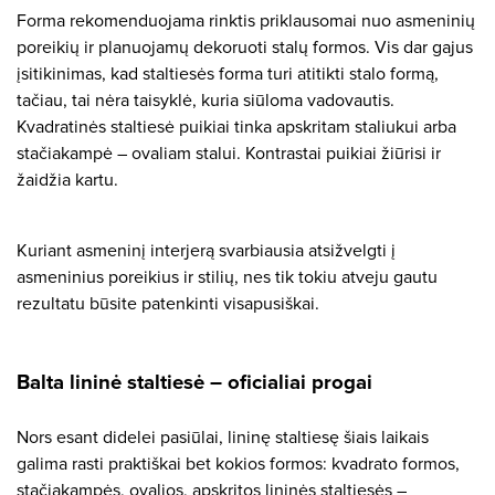
Forma rekomenduojama rinktis priklausomai nuo asmeninių
poreikių ir planuojamų dekoruoti stalų formos. Vis dar gajus
įsitikinimas, kad staltiesės forma turi atitikti stalo formą,
tačiau, tai nėra taisyklė, kuria siūloma vadovautis.
Kvadratinės staltiesė puikiai tinka apskritam staliukui arba
stačiakampė – ovaliam stalui. Kontrastai puikiai žiūrisi ir
žaidžia kartu.
Kuriant asmeninį interjerą svarbiausia atsižvelgti į
asmeninius poreikius ir stilių, nes tik tokiu atveju gautu
rezultatu būsite patenkinti visapusiškai.
Balta lininė staltiesė – oficialiai progai
Nors esant didelei pasiūlai, lininę staltiesę šiais laikais
galima rasti praktiškai bet kokios formos: kvadrato formos,
stačiakampės, ovalios, apskritos lininės staltiesės –