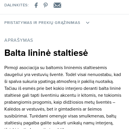
DALINKITĖS:
PRISTATYMAS IR PREKIŲ GRĄŽINIMAS
APRAŠYMAS
Balta lininė staltiesė
Pirmoji asociacija su baltomis lininėmis staltiesėmis
daugeliui yra vestuvių šventė. Todėl visai nenuostabu, kad
ši spalva sukuria ypatingą atmosferą ir pakilią nuotaiką.
Tačiau iš esmės prie bet kokio interjero deranti balta lininė
staltiesė gali tapti šventiniu akcentu ir kitomis, ne tokiomis
prabangiomis progomis, kaip didžiosios metų šventės –
Kalėdos ar vestuvės, bet ir gimtadienis ar šeimos
susibūrimai. Turėdami omenyje visas smulkmenas, baltų
staltiesių pagalba galite sukurti unikalų namų interjerą,