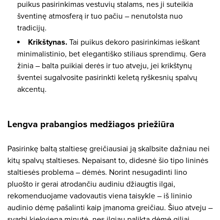
puikus pasirinkimas vestuvių stalams, nes ji suteikia
šventinę atmosferą ir tuo pačiu – nenutolsta nuo
tradicijų.
Krikštynas.
Tai puikus dekoro pasirinkimas ieškant
minimalistinio, bet elegantiško stiliaus sprendimų. Gera
žinia – balta puikiai derės ir tuo atveju, jei krikštynų
šventei sugalvosite pasirinkti keletą ryškesnių spalvų
akcentų.
Lengva prabangios medžiagos priežiūra
Pasirinkę baltą staltiesę greičiausiai ją skalbsite dažniau nei
kitų spalvų staltieses. Nepaisant to, didesnė šio tipo lininės
staltiesės problema – dėmės. Norint nesugadinti lino
pluošto ir gerai atrodančiu audiniu džiaugtis ilgai,
rekomenduojame vadovautis viena taisykle – iš lininio
audinio dėmę pašalinti kaip įmanoma greičiau. Šiuo atveju –
svarbi kiekviena minutė, nes ilgiau palikta dėmė giliai