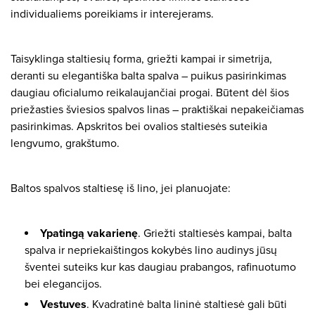
individualiems poreikiams ir interejerams.
Taisyklinga staltiesių forma, griežti kampai ir simetrija,
deranti su elegantiška balta spalva – puikus pasirinkimas
daugiau oficialumo reikalaujančiai progai. Būtent dėl ​​šios
priežasties šviesios spalvos linas – praktiškai nepakeičiamas
pasirinkimas. Apskritos bei ovalios staltiesės suteikia
lengvumo, grakštumo.
Baltos spalvos staltiesę iš lino, jei planuojate:
Ypatingą vakarienę
. Griežti staltiesės kampai, balta
spalva ir nepriekaištingos kokybės lino audinys jūsų
šventei suteiks kur kas daugiau prabangos, rafinuotumo
bei elegancijos.
Vestuves
. Kvadratinė balta lininė staltiesė gali būti