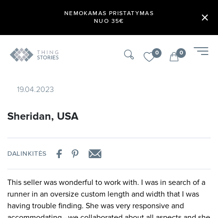
NEMOKAMAS PRISTATYMAS
NUO 35€
0
0
19.04.2023
Sheridan, USA
DALINKITĖS
This seller was wonderful to work with. I was in search of a
runner in an oversize custom length and width that I was
having trouble finding. She was very responsive and
accommodating—we collaborated about all aspects and she