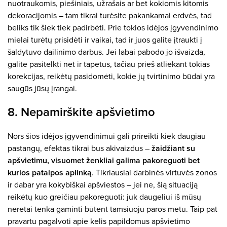
nuotraukomis, piešiniais, užrašais ar bet kokiomis kitomis
dekoracijomis – tam tikrai turėsite pakankamai erdvės, tad
beliks tik šiek tiek padirbėti. Prie tokios idėjos įgyvendinimo
mielai turėtų prisidėti ir vaikai, tad ir juos galite įtraukti į
šaldytuvo dailinimo darbus. Jei labai pabodo jo išvaizda,
galite pasitelkti net ir tapetus, tačiau prieš atliekant tokias
korekcijas, reikėtų pasidomėti, kokie jų tvirtinimo būdai yra
saugūs jūsų įrangai.
8. Nepamirškite apšvietimo
Nors šios idėjos įgyvendinimui gali prireikti kiek daugiau
pastangų, efektas tikrai bus akivaizdus –
žaidžiant su
apšvietimu, visuomet ženkliai galima pakoreguoti bet
kurios patalpos aplinką
. Tikriausiai darbinės virtuvės zonos
ir dabar yra kokybiškai apšviestos – jei ne, šią situaciją
reikėtų kuo greičiau pakoreguoti: juk daugeliui iš mūsų
neretai tenka gaminti būtent tamsiuoju paros metu. Taip pat
pravartu pagalvoti apie kelis papildomus apšvietimo