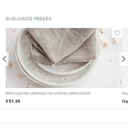
SUSIJUSIOS PREKĖS
Atviro pynimo natūralaus lino virtuvės rankšluosčiai
Dry
€
51.36
Iš