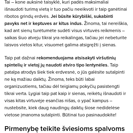
Tai – kone auksinė taisyklė, kuri padės maksimaliai
išnaudoti turimą vietą ir tuo pačiu neeikvoti ir taip ganėtinai
ribotos grindų erdvės.
Jei būsite kūrybiški, sukabinti
pavyks net ir keptuves ar kitus indus.
Žinoma, tai nereiškia,
kad ant sienų turėtumėte sudėti visus virtuvės reikmenis –
saikas šiuo atveju tikrai yra reikalingas, tačiau jei nebeturite
laisvos vietos kitur, visuomet galima atsigręžti į sienas.
Taip pat dažnai
rekomenduojama atsisakyti viršutinių
spintelių ir vietoj jų naudoti atviro tipo lentynėles.
Taip
patalpa atrodys šiek tiek erdvesnė, o jūs galėsite sutalpinti
ne ką mažiau daiktų. Žinoma, teks būti labai
organizuotiems, tačiau dėl teigiamų pokyčių pasistengti
tikrai verta. Lygiai taip pat kaip ir sienas, reikėtų išnaudoti ir
visas kitas virtuvėje esančias nišas, o ypač kampus –
nustebsite, kiek daug naudingų daiktų šiose nedidelėse
vietose įmanoma sutalpinti. Būtinai tuo pasinaudokite!
Pirmenybę teikite šviesioms spalvoms