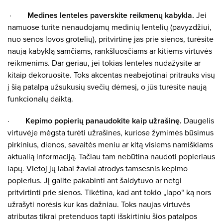
·
Medines lenteles paverskite reikmenų kabykla.
Jei
namuose turite nenaudojamų medinių lentelių (pavyzdžiui,
nuo senos lovos grotelių), pritvirtinę jas prie sienos, turėsite
naują kabyklą samčiams, rankšluosčiams ar kitiems virtuvės
reikmenims. Dar geriau, jei tokias lenteles nudažysite ar
kitaip dekoruosite. Toks akcentas neabejotinai pritrauks visų
į šią patalpą užsukusių svečių dėmesį, o jūs turėsite naują
funkcionalų daiktą.
·
Kepimo popierių panaudokite kaip užrašinę.
Daugelis
virtuvėje mėgsta turėti užrašines, kuriose žymimės būsimus
pirkinius, dienos, savaitės meniu ar kitą visiems namiškiams
aktualią informaciją. Tačiau tam nebūtina naudoti popieriaus
lapų. Vietoj jų labai žaviai atrodys tamsesnis kepimo
popierius. Jį galite pakabinti ant šaldytuvo ar netgi
pritvirtinti prie sienos. Tikėtina, kad ant tokio „lapo“ ką nors
užrašyti norėsis kur kas dažniau. Toks naujas virtuvės
atributas tikrai pretenduos tapti išskirtiniu šios patalpos