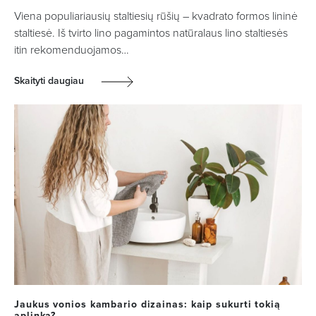
Viena populiariausių staltiesių rūšių – kvadrato formos lininė
staltiesė. Iš tvirto lino pagamintos natūralaus lino staltiesės
itin rekomenduojamos…
Skaityti daugiau
Jaukus vonios kambario dizainas: kaip sukurti tokią
aplinką?