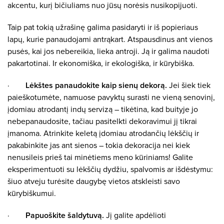
akcentu, kurį bičiuliams nuo jūsų norėsis nusikopijuoti.
Taip pat tokią užrašinę galima pasidaryti ir iš popieriaus
lapų, kurie panaudojami antrąkart. Atspausdinus ant vienos
pusės, kai jos nebereikia, lieka antroji. Ją ir galima naudoti
pakartotinai. Ir ekonomiška, ir ekologiška, ir kūrybiška.
·
Lėkštes panaudokite kaip sienų dekorą.
Jei šiek tiek
paieškotumėte, namuose pavyktų surasti ne vieną senovinį,
įdomiau atrodantį indų servizą – tikėtina, kad buityje jo
nebepanaudosite, tačiau pasitelkti dekoravimui jį tikrai
įmanoma. Atrinkite keletą įdomiau atrodančių lėkščių ir
pakabinkite jas ant sienos – tokia dekoracija nei kiek
nenusileis prieš tai minėtiems meno kūriniams! Galite
eksperimentuoti su lėkščių dydžiu, spalvomis ar išdėstymu:
šiuo atveju turėsite daugybę vietos atskleisti savo
kūrybiškumui.
·
Papuoškite šaldytuvą.
Jį galite apdėlioti