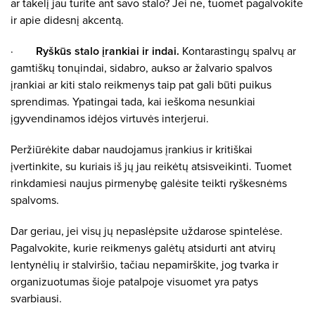
ar takelį jau turite ant savo stalo? Jei ne, tuomet pagalvokite
ir apie didesnį akcentą.
·
Ryškūs stalo įrankiai ir indai.
Kontarastingų spalvų ar
gamtiškų tonųindai, sidabro, aukso ar žalvario spalvos
įrankiai ar kiti stalo reikmenys taip pat gali būti puikus
sprendimas. Ypatingai tada, kai ieškoma nesunkiai
įgyvendinamos idėjos virtuvės interjerui.
Peržiūrėkite dabar naudojamus įrankius ir kritiškai
įvertinkite, su kuriais iš jų jau reikėtų atsisveikinti. Tuomet
rinkdamiesi naujus pirmenybę galėsite teikti ryškesnėms
spalvoms.
Dar geriau, jei visų jų nepaslėpsite uždarose spintelėse.
Pagalvokite, kurie reikmenys galėtų atsidurti ant atvirų
lentynėlių ir stalviršio, tačiau nepamirškite, jog tvarka ir
organizuotumas šioje patalpoje visuomet yra patys
svarbiausi.