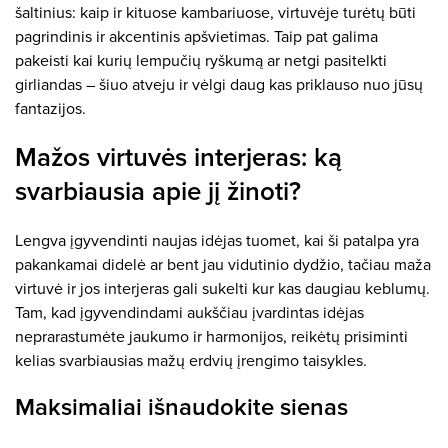
šaltinius: kaip ir kituose kambariuose, virtuvėje turėtų būti
pagrindinis ir akcentinis apšvietimas. Taip pat galima
pakeisti kai kurių lempučių ryškumą ar netgi pasitelkti
girliandas – šiuo atveju ir vėlgi daug kas priklauso nuo jūsų
fantazijos.
Mažos virtuvės interjeras: ką
svarbiausia apie jį žinoti?
Lengva įgyvendinti naujas idėjas tuomet, kai ši patalpa yra
pakankamai didelė ar bent jau vidutinio dydžio, tačiau maža
virtuvė ir jos interjeras gali sukelti kur kas daugiau keblumų.
Tam, kad įgyvendindami aukščiau įvardintas idėjas
neprarastumėte jaukumo ir harmonijos, reikėtų prisiminti
kelias svarbiausias mažų erdvių įrengimo taisykles.
Maksimaliai išnaudokite sienas