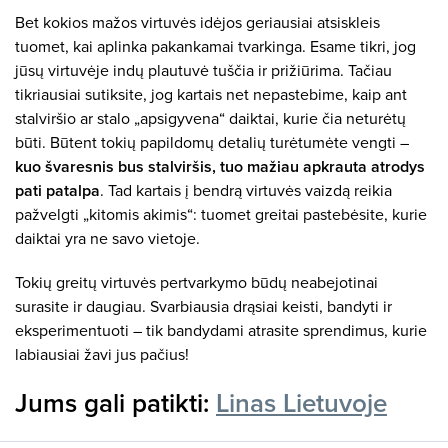
Bet kokios mažos virtuvės idėjos geriausiai atsiskleis
tuomet, kai aplinka pakankamai tvarkinga. Esame tikri, jog
jūsų virtuvėje indų plautuvė tuščia ir prižiūrima. Tačiau
tikriausiai sutiksite, jog kartais net nepastebime, kaip ant
stalviršio ar stalo „apsigyvena“ daiktai, kurie čia neturėtų
būti. Būtent tokių papildomų detalių turėtumėte vengti –
kuo švaresnis bus stalviršis, tuo mažiau apkrauta atrodys
pati patalpa
. Tad kartais į bendrą virtuvės vaizdą reikia
pažvelgti „kitomis akimis“: tuomet greitai pastebėsite, kurie
daiktai yra ne savo vietoje.
Tokių greitų virtuvės pertvarkymo būdų neabejotinai
surasite ir daugiau. Svarbiausia drąsiai keisti, bandyti ir
eksperimentuoti – tik bandydami atrasite sprendimus, kurie
labiausiai žavi jus pačius!
Jums gali patikti:
Linas Lietuvoje