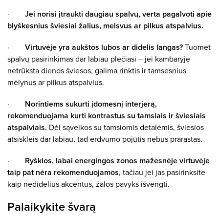
·
Jei norisi įtraukti daugiau spalvų, verta pagalvoti apie
blyškesnius šviesiai žalius, melsvus ar pilkus atspalvius.
·
Virtuvėje yra aukštos lubos ar didelis langas?
Tuomet
spalvų pasirinkimas dar labiau plečiasi – jei kambaryje
netrūksta dienos šviesos, galima rinktis ir tamsesnius
mėlynus ar pilkus atspalvius.
·
Norintiems sukurti įdomesnį interjerą,
rekomenduojama kurti kontrastus su tamsiais ir šviesiais
atspalviais.
Dėl sąveikos su tamsiomis detalėmis, šviesios
atsiskleis dar labiau, tad erdvumo pojūtis nebus prarastas.
·
Ryškios, labai energingos zonos mažesnėje virtuvėje
taip pat nėra rekomenduojamos
, tačiau jei jas pasirinksite
kaip nedidelius akcentus, žalos pavyks išvengti.
Palaikykite švarą