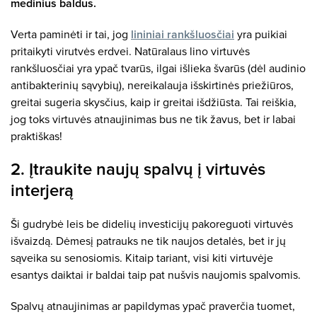
medinius baldus.
Verta paminėti ir tai, jog
lininiai rankšluosčiai
yra puikiai
pritaikyti virutvės erdvei. Natūralaus lino virtuvės
rankšluosčiai yra ypač tvarūs, ilgai išlieka švarūs (dėl audinio
antibakterinių sąvybių), nereikalauja išskirtinės priežiūros,
greitai sugeria skysčius, kaip ir greitai išdžiūsta. Tai reiškia,
jog toks virtuvės atnaujinimas bus ne tik žavus, bet ir labai
praktiškas!
2. Įtraukite naujų spalvų į virtuvės
interjerą
Ši gudrybė leis be didelių investicijų pakoreguoti virtuvės
išvaizdą. Dėmesį patrauks ne tik naujos detalės, bet ir jų
sąveika su senosiomis. Kitaip tariant, visi kiti virtuvėje
esantys daiktai ir baldai taip pat nušvis naujomis spalvomis.
Spalvų atnaujinimas ar papildymas ypač praverčia tuomet,