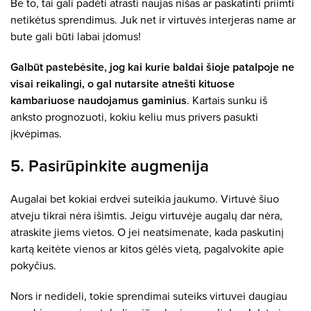
Be to, tai gali padėti atrasti naujas nišas ar paskatinti priimti
netikėtus sprendimus. Juk net ir virtuvės interjeras name ar
bute gali būti labai įdomus!
Galbūt pastebėsite, jog kai kurie baldai šioje patalpoje ne
visai reikalingi, o gal nutarsite atnešti kituose
kambariuose naudojamus gaminius
. Kartais sunku iš
anksto prognozuoti, kokiu keliu mus privers pasukti
įkvėpimas.
5. Pasirūpinkite augmenija
Augalai bet kokiai erdvei suteikia jaukumo. Virtuvė šiuo
atveju tikrai nėra išimtis. Jeigu virtuvėje augalų dar nėra,
atraskite jiems vietos. O jei neatsimenate, kada paskutinį
kartą keitėte vienos ar kitos gėlės vietą, pagalvokite apie
pokyčius.
Nors ir nedideli, tokie sprendimai suteiks virtuvei daugiau