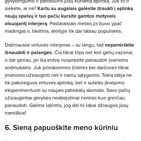
gyvybingumo ir patobulins jūsų kuriamą aplinką. Juk to ir
siekėte, ar ne?
Kartu su augalais galėsite įtraukti į aplinką
naujų spalvų ir tuo pačiu kursite gamtos motyvais
alsuojantį interjerą
. Pastaraisiais metais jis buvo ypač
madingas ir, tikėtina, ateityje tik dar labiau populiarės.
Dažniausiai virtuvės interjeras – su langu, tad
nepamirškite
išnaudoti ir palangės
. Čia tikrai tilps net keli gėlių vazonai,
o dar geriau, jei šią erdvę nuspręsite panaudoti įvairiems
sodinukams. Juk prieskonines žoleles bei daržoves tikrai
įmanoma užsiauginti net ir namų sąlygomis. Tokia idėja ne
tik pakoreguos virtuvės aplinką, bet ir suteiks įkvėpimo
eksperimentuoti su naujais patiekalų skoniais. Savo pačių
užsiaugintas gėrybes neabejotinai norėsis kuo greičiau
panaudoti. Galime lažintis, jog dėl to labai džiaugsis jūsų
namiškiai!
6. Sieną papuoškite meno kūriniu