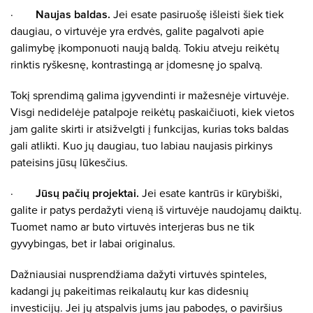
·
Naujas baldas.
Jei esate pasiruošę išleisti šiek tiek
daugiau, o virtuvėje yra erdvės, galite pagalvoti apie
galimybę įkomponuoti naują baldą. Tokiu atveju reikėtų
rinktis ryškesnę, kontrastingą ar įdomesnę jo spalvą.
Tokį sprendimą galima įgyvendinti ir mažesnėje virtuvėje.
Visgi nedidelėje patalpoje reikėtų paskaičiuoti, kiek vietos
jam galite skirti ir atsižvelgti į funkcijas, kurias toks baldas
gali atlikti. Kuo jų daugiau, tuo labiau naujasis pirkinys
pateisins jūsų lūkesčius.
·
Jūsų pačių projektai.
Jei esate kantrūs ir kūrybiški,
galite ir patys perdažyti vieną iš virtuvėje naudojamų daiktų.
Tuomet namo ar buto virtuvės interjeras bus ne tik
gyvybingas, bet ir labai originalus.
Dažniausiai nusprendžiama dažyti virtuvės spinteles,
kadangi jų pakeitimas reikalautų kur kas didesnių
investicijų. Jei jų atspalvis jums jau pabodęs, o paviršius