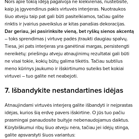
Nors apie tokią idėją pagalvoja ne kiekvienas, nustebsite,
kaip ją įgyvendinus pakis virtuvės interjeras. Nuotraukos
šiuo atveju taip pat gali būti pasitelkiamos, tačiau galite
rinktis ir įvairius paveikslus ar kitas panašias dekoracijas.
Dar geriau, jei pasirinksite vieną, bet ryškų sienos akcentą
– toks sprendimas į virtuvę padės įtraukti daugiau spalvų.
Tiesa, jei pats interjeras yra ganėtinai margas, persistengti
nereikėtų: priešingu atveju atnaujinimų rezultatai gali būti
ne visai tokie, kokių būtų galima tikėtis. Tačiau subtilus
meno kūrinys jaukumo ir išskirtinumo suteiks bet kokiai
virtuvei – tuo galite net neabejoti.
7. Išbandykite nestandartines idėjas
Atnaujindami virtuvės interjerą galite išbandyti ir neįprastas
idėjas, kurios šią erdvę pavers išskirtine. O jūs tuo pačiu
prasmingai panaudosite buityje nebenaudojamus daiktus.
Kūrybiškumui ribų šiuo atveju nėra, tačiau jei idėjų stinga,
galite apsvarstyti šiuos variantus: