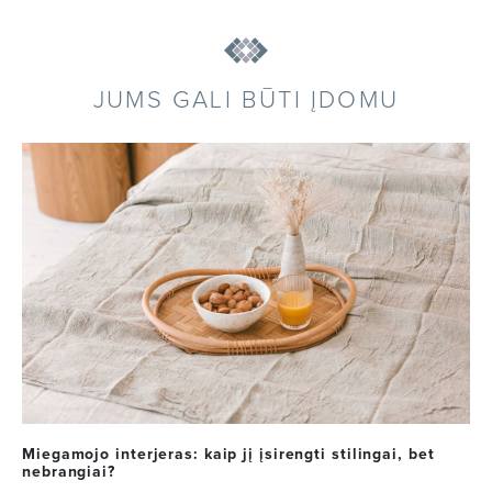
JUMS GALI BŪTI ĮDOMU
Miegamojo interjeras: kaip jį įsirengti stilingai, bet
nebrangiai?