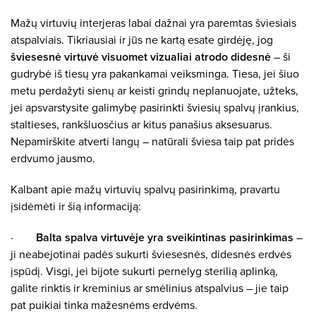
Mažų virtuvių interjeras labai dažnai yra paremtas šviesiais
atspalviais. Tikriausiai ir jūs ne kartą esate girdėję, jog
šviesesnė virtuvė visuomet vizualiai atrodo didesnė
– ši
gudrybė iš tiesų yra pakankamai veiksminga. Tiesa, jei šiuo
metu perdažyti sienų ar keisti grindų neplanuojate, užteks,
jei apsvarstysite galimybę pasirinkti šviesių spalvų įrankius,
staltieses, rankšluosčius ar kitus panašius aksesuarus.
Nepamirškite atverti langų – natūrali šviesa taip pat pridės
erdvumo jausmo.
Kalbant apie mažų virtuvių spalvų pasirinkimą, pravartu
įsidėmėti ir šią informaciją:
·
Balta spalva virtuvėje yra sveikintinas pasirinkimas
–
ji neabejotinai padės sukurti šviesesnės, didesnės erdvės
įspūdį. Visgi, jei bijote sukurti pernelyg sterilią aplinką,
galite rinktis ir kreminius ar smėlinius atspalvius – jie taip
pat puikiai tinka mažesnėms erdvėms.