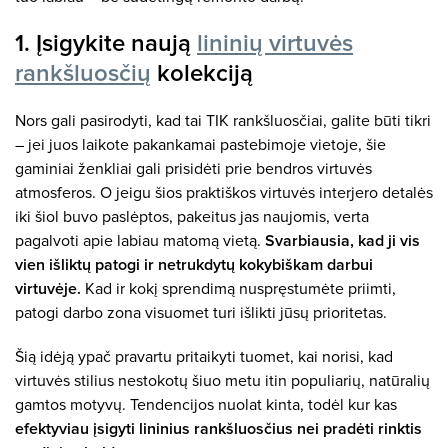
1. Įsigykite naują
lininių virtuvės
rankšluosčių
kolekciją
Nors gali pasirodyti, kad tai TIK rankšluosčiai, galite būti tikri
– jei juos laikote pakankamai pastebimoje vietoje, šie
gaminiai ženkliai gali prisidėti prie bendros virtuvės
atmosferos. O jeigu šios praktiškos virtuvės interjero detalės
iki šiol buvo paslėptos, pakeitus jas naujomis, verta
pagalvoti apie labiau matomą vietą.
Svarbiausia, kad ji vis
vien išliktų patogi ir netrukdytų kokybiškam darbui
virtuvėje.
Kad ir kokį sprendimą nuspręstumėte priimti,
patogi darbo zona visuomet turi išlikti jūsų prioritetas.
Šią idėją ypač pravartu pritaikyti tuomet, kai norisi, kad
virtuvės stilius nestokotų šiuo metu itin populiarių, natūralių
gamtos motyvų. Tendencijos nuolat kinta, todėl kur kas
efektyviau įsigyti lininius rankšluosčius nei pradėti rinktis