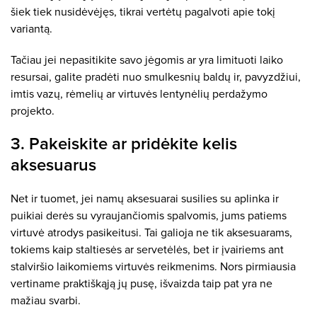
šiek tiek nusidėvėjęs, tikrai vertėtų pagalvoti apie tokį
variantą.
Tačiau jei nepasitikite savo jėgomis ar yra limituoti laiko
resursai, galite pradėti nuo smulkesnių baldų ir, pavyzdžiui,
imtis vazų, rėmelių ar virtuvės lentynėlių perdažymo
projekto.
3. Pakeiskite ar pridėkite kelis
aksesuarus
Net ir tuomet, jei namų aksesuarai susilies su aplinka ir
puikiai derės su vyraujančiomis spalvomis, jums patiems
virtuvė atrodys pasikeitusi. Tai galioja ne tik aksesuarams,
tokiems kaip staltiesės ar servetėlės, bet ir įvairiems ant
stalviršio laikomiems virtuvės reikmenims. Nors pirmiausia
vertiname praktiškąją jų pusę, išvaizda taip pat yra ne
mažiau svarbi.