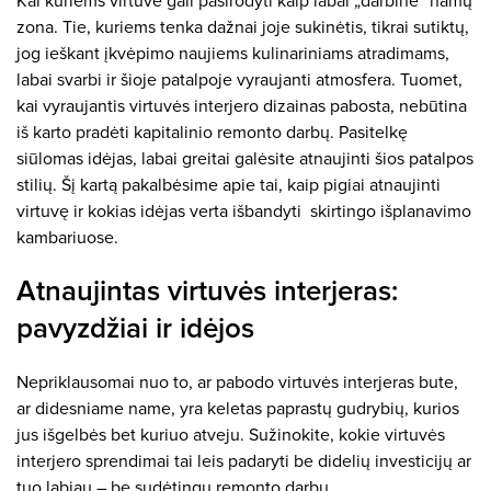
Kai kuriems virtuvė gali pasirodyti kaip labai „darbinė“ namų
zona. Tie, kuriems tenka dažnai joje sukinėtis, tikrai sutiktų,
jog ieškant įkvėpimo naujiems kulinariniams atradimams,
labai svarbi ir šioje patalpoje vyraujanti atmosfera. Tuomet,
kai vyraujantis virtuvės interjero dizainas pabosta, nebūtina
iš karto pradėti kapitalinio remonto darbų. Pasitelkę
siūlomas idėjas, labai greitai galėsite atnaujinti šios patalpos
stilių. Šį kartą pakalbėsime apie tai, kaip pigiai atnaujinti
virtuvę ir kokias idėjas verta išbandyti skirtingo išplanavimo
kambariuose.
Atnaujintas virtuvės interjeras:
pavyzdžiai ir idėjos
Nepriklausomai nuo to, ar pabodo virtuvės interjeras bute,
ar didesniame name, yra keletas paprastų gudrybių, kurios
jus išgelbės bet kuriuo atveju. Sužinokite, kokie virtuvės
interjero sprendimai tai leis padaryti be didelių investicijų ar
tuo labiau – be sudėtingų remonto darbų.