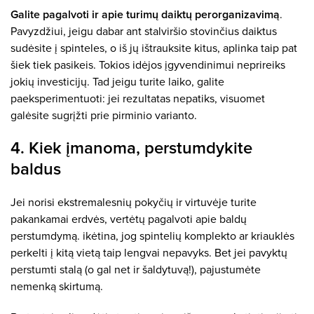
Galite pagalvoti ir apie turimų daiktų perorganizavimą
.
Pavyzdžiui, jeigu dabar ant stalviršio stovinčius daiktus
sudėsite į spinteles, o iš jų ištrauksite kitus, aplinka taip pat
šiek tiek pasikeis. Tokios idėjos įgyvendinimui neprireiks
jokių investicijų. Tad jeigu turite laiko, galite
paeksperimentuoti: jei rezultatas nepatiks, visuomet
galėsite sugrįžti prie pirminio varianto.
4. Kiek įmanoma, perstumdykite
baldus
Jei norisi ekstremalesnių pokyčių ir virtuvėje turite
pakankamai erdvės, vertėtų pagalvoti apie baldų
perstumdymą. ikėtina, jog spintelių komplekto ar kriauklės
perkelti į kitą vietą taip lengvai nepavyks. Bet jei pavyktų
perstumti stalą (o gal net ir šaldytuvą!), pajustumėte
nemenką skirtumą.