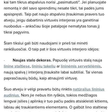
kai tam tikrus atspalvius norisi „pasimatuoti“. Jei planuojate
remontą ir dėl savo sprendimų nesate tikri, tai padės jums
apsispręsti. Taip pat naujo atspalvio įtraukimas pravers tuo
atveju, jeigu dabartinis virtuvės interjeras yra ganėtinai
nuobodus – anksčiau šioje patalpoje nematytas tonas jį
tikrai pagyvins.
Šiam tikslui gali būti naudojami ir prieš tai minėti
rankšluosčiai. O taip pat ir šios virtuvės interjero idėjos:
·
Naujas stalo dekoras.
Papuošę virtuvės stalą nauja
linine staltiese
,
lininiu takeliu
ar
lininėmis servetėlėmis
,
naują spalvą į interjerą įtrauksite labai subtiliai. Tai vienas
paprasčiausių būdų, kaip atnaujinti virtuvę.
Šiuo atveju ir vėlgi pravartu būtų rinktis
natūralius lininius
audinius
.
Nors jie nebus itin ryškūs, tokios medžiagos
lengvai įsilies į aplinką ir tuo pačiu padės atsiskleisti kitiems,
labiau akį traukiantiems elementams. O galbūt lino staltiesę