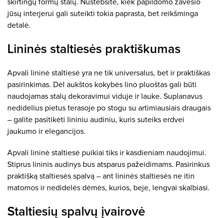
skirtingų formų stalų. Nustebsite, kiek papildomo žavesio
jūsų interjerui gali suteikti tokia paprasta, bet reikšminga
detalė.
Lininės staltiesės praktiškumas
Apvali lininė staltiesė yra ne tik universalus, bet ir praktiškas
pasirinkimas. Dėl aukštos kokybės lino pluoštas gali būti
naudojamas stalų dekoravimui viduje ir lauke. Suplanavus
nedidelius pietus terasoje po stogu su artimiausiais draugais
– galite pasitikėti lininiu audiniu, kuris suteiks erdvei
jaukumo ir elegancijos.
Apvali lininė staltiesė puikiai tiks ir kasdieniam naudojimui.
Stiprus lininis audinys bus atsparus pažeidimams. Pasirinkus
praktišką staltiesės spalvą – ant lininės staltiesės ne itin
matomos ir nedidelės dėmės, kurios, beje, lengvai skalbiasi.
Staltiesių spalvų įvairovė