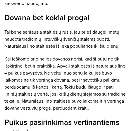
kiekvieno naudojimo.
Dovana bet kokiai progai
Tai bene seniausia staltiesių rūšis, jau prieš daugelį metų
naudota tradicinių lietuviškų švenčių stalams puošti.
Natūralaus lino staltiesės išlieka populiarios iki šių dienų.
Kai ieškome originalios dovanos norisi, kad ši būtų ne tik
išskirtinė, bet ir praktiška. Apvali staltiesės iš natūralaus lino
– puikus pavyzdys. Ne veltui nuo senų laikų jos buvo
laikomos ne tik vertinga dovana, bet ir savotišku palikimu,
perduodamu iš kartos į kartą. Tokiu būdu išaugo ir pati
lininių staltiesių vertė, jos iki šių dienų siejamos su tradicine
tekstile. Natūralaus lino staltiesė buvo laikoma itin vertinga
dovana vestuvių proga, perduodant kraitį.
Puikus pasirinkimas vertinantiems