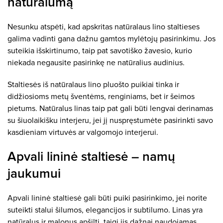
natūralumą
Nesunku atspėti, kad apskritas natūralaus lino staltieses
galima vadinti gana dažnu gamtos mylėtojų pasirinkimu. Jos
suteikia išskirtinumo, taip pat savotiško žavesio, kurio
niekada negausite pasirinkę ne natūralius audinius.
Staltiesės iš natūralaus lino pluošto puikiai tinka ir
didžiosioms metų šventėms, renginiams, bet ir šeimos
pietums. Natūralus linas taip pat gali būti lengvai derinamas
su šiuolaikišku interjeru, jei jį nuspręstumėte pasirinkti savo
kasdieniam virtuvės ar valgomojo interjerui.
Apvali lininė staltiesė – namų
jaukumui
Apvali lininė staltiesė gali būti puiki pasirinkimo, jei norite
suteikti stalui šilumos, elegancijos ir subtilumo. Linas yra
natūralus ir malonus apšilti, taigi jis dažnai naudojamas