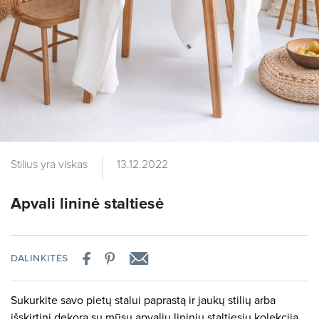
Stilius yra viskas
13.12.2022
Apvali lininė staltiesė
DALINKITĖS
Sukurkite savo pietų stalui paprastą ir jaukų stilių arba
išskirtinį dekorą su mūsų apvalių lininių staltiesių kolekcija.