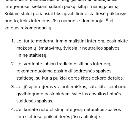
interjeruose, siekiant sukurti jaukų, šiltą ir namų jausmą.
Kokiam stalui geriausiai tiks apvali lininė staltiesė priklausys
nuo to, koks interjeras jūsų namuose dominuoja. Štai
keletas rekomendacijų:
Jei turite modernų ir minimalistinį interjerą, pasirinkite
mažesnių išmatavimų, šviesią ir neutralios spalvos
lininę staltiesę.
Jei vertinate labiau tradicinio stiliaus interjerą,
rekomenduojama pasirinkti sodresnės spalvos
staltiesę, su kuria puikiai derės kitos dekoro detalės.
Jei jūsų interjeras yra bohemiškas, suteikite kambariui
gyvibingumo pasirinkdami šviesias apvalios lininės
staltiesės spalvas.
Jei kuriate natūralistinį interjerą, natūralios spalvos
lino staltiesė puikiai derės jūsų aplinkoje.