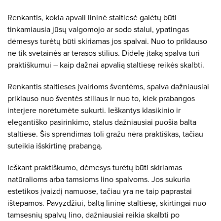
Renkantis, kokia apvali lininė staltiesė galėtų būti
tinkamiausia jūsų valgomojo ar sodo stalui, ypatingas
dėmesys turėtų būti skiriamas jos spalvai. Nuo to priklauso
ne tik svetainės ar terasos stilius. Didelę įtaką spalva turi
praktiškumui – kaip dažnai apvalią staltiesę reikės skalbti.
Renkantis staltieses įvairioms šventėms, spalva dažniausiai
priklauso nuo šventės stiliaus ir nuo to, kiek prabangos
interjere norėtumėte sukurti. Ieškantys klasikinio ir
elegantiško pasirinkimo, stalus dažniausiai puošia balta
staltiese. Šis sprendimas toli gražu nėra praktiškas, tačiau
suteikia išskirtinę prabangą.
Ieškant praktiškumo, dėmesys turėtų būti skiriamas
natūralioms arba tamsioms lino spalvoms. Jos sukuria
estetikos įvaizdį namuose, tačiau yra ne taip paprastai
ištepamos. Pavyzdžiui, baltą lininę staltiesę, skirtingai nuo
tamsesnių spalvų lino, dažniausiai reikia skalbti po