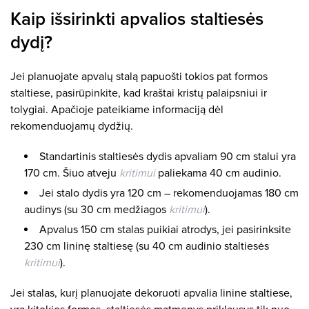
Kaip išsirinkti apvalios staltiesės
dydį?
Jei planuojate apvalų stalą papuošti tokios pat formos
staltiese, pasirūpinkite, kad kraštai kristų palaipsniui ir
tolygiai. Apačioje pateikiame informaciją dėl
rekomenduojamų dydžių.
Standartinis staltiesės dydis apvaliam 90 cm stalui yra
170 cm. Šiuo atveju
kritimui
paliekama ​40 cm audinio.
Jei stalo dydis yra 120 cm – rekomenduojamas 180 cm
audinys (su 30 cm medžiagos
kritimui
).
Apvalus 150 cm stalas puikiai atrodys, jei pasirinksite
230 cm lininę staltiesę (su 40 cm audinio staltiesės
kritimui
).
Jei stalas, kurį planuojate dekoruoti apvalia linine staltiese,