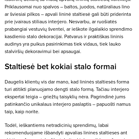
Priklausomai nuo spalvos – baltos, juodos, natūraliaus lino
ar šviesiai pilkos – apvali lininė staltiesė gali būti priderinta
prie įvairaus stiliaus interjero. Nesvarbu, ar ruošiatės
prabangiai vestuvių šventei, ar ieškote ilgalaikio sprendimo
kasdienio stalo dekoracijai. Patvarus ir praktiškas lininis
audinys yra puikus pasirinkimas tiek vidaus, tiek lauko
stalviršių dekoravimui bei apsaugai.
Staltiesė bet kokiai stalo formai
Daugelis klientų vis dar mano, kad lininės staltiesės forma
turi atitikti planuojamo dengti stalo formą. Tačiau interjero
ekspertai teigia – griežtų taisyklių nėra. Pagrindinė jums
patinkančio unikalaus interjero paslaptis – papuošti namus
taip, kaip norite.
Todėl, ieškantiems netradicinių sprendimų, labai
rekomenduojame išbandyti apvalias linines staltieses ant