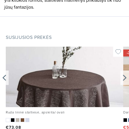
yra kitokios formos, staltiesės matmenys priklausys tik nuo
jūsų fantazijos.
SUSIJUSIOS PREKĖS
-
Ruda lininė staltiesė, apskrita/ ovali
Dar
€
73.08
€
5