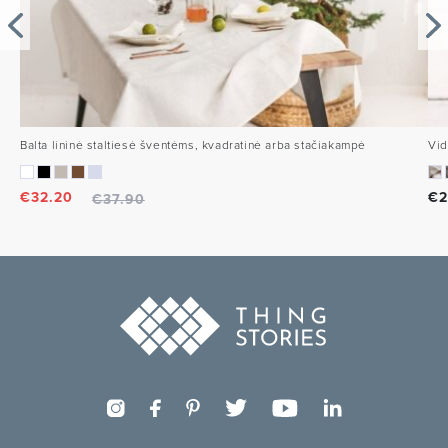
Balta lininė staltiesė šventėms, kvadratinė arba stačiakampė
Vid
€
32.20
€
2
€
37.90