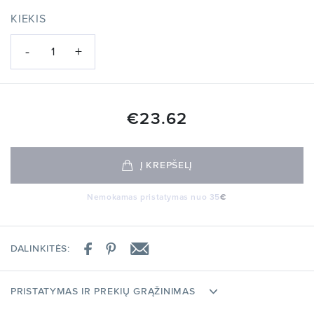
KIEKIS
-
+
1
€
23.62
Į KREPŠELĮ
Nemokamas pristatymas nuo 35
€
DALINKITĖS:
PRISTATYMAS IR PREKIŲ GRĄŽINIMAS