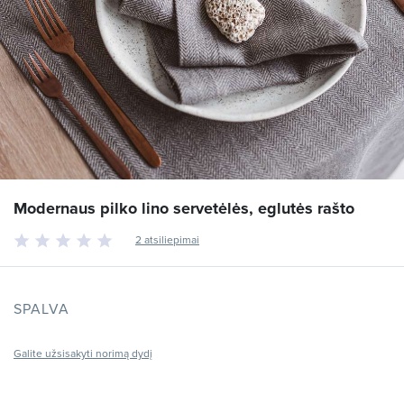
Modernaus pilko lino servetėlės, eglutės rašto
2 atsiliepimai
SPALVA
Galite užsisakyti norimą dydį