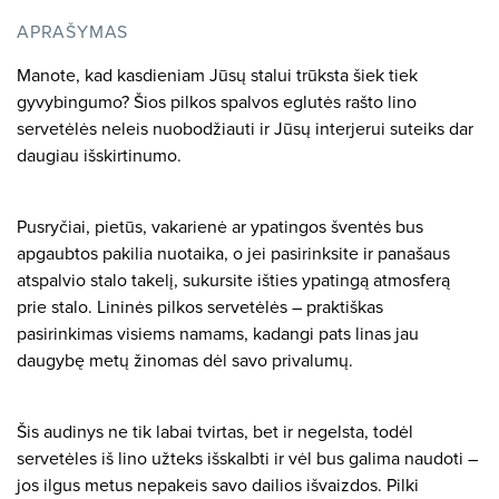
APRAŠYMAS
Manote, kad kasdieniam Jūsų stalui trūksta šiek tiek
gyvybingumo? Šios pilkos spalvos eglutės rašto lino
servetėlės neleis nuobodžiauti ir Jūsų interjerui suteiks dar
daugiau išskirtinumo.
Pusryčiai, pietūs, vakarienė ar ypatingos šventės bus
apgaubtos pakilia nuotaika, o jei pasirinksite ir panašaus
atspalvio stalo takelį, sukursite išties ypatingą atmosferą
prie stalo. Lininės pilkos servetėlės – praktiškas
pasirinkimas visiems namams, kadangi pats linas jau
daugybę metų žinomas dėl savo privalumų.
Šis audinys ne tik labai tvirtas, bet ir negelsta, todėl
servetėles iš lino užteks išskalbti ir vėl bus galima naudoti –
jos ilgus metus nepakeis savo dailios išvaizdos. Pilki