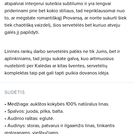
atspalviai interjerui suteikia subtilumo ir yra lengvai
priderinami prie bet kokio stiliaus, tad nepriklausomai nuo
to, ar mėgstate romantiškąjį Provansą, ar norite sukurti šiek
tiek chaotišką vaizdelį, šios servetėlės bet kuriuo atveju
galės jį papildyti.
Lininės rankų darbo servetėlės patiks ne tik Jums, bet ir
aplinkiniams, tad jeigu sukate galvą, kuo artimuosius
nustebinti per Kalėdas ar kitas šventes, servetėlių
komplektas taip pat gali tapti puikia dovanos idėja.
SUDĖTIS
• Medžiaga: aukštos kokybės 100% natūralus linas.
• Spalvos: juoda, pilka, balta.
• Audinio raštas: eglutė.
• Audinys: storas, patvarus ir ilgaamžis linas, tinkantis
restoranams, viešbučiams.