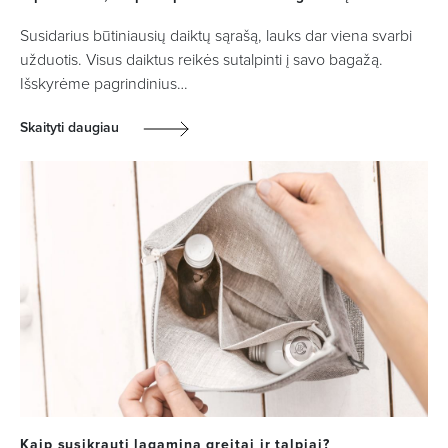
Susidarius būtiniausių daiktų sąrašą, lauks dar viena svarbi
užduotis. Visus daiktus reikės sutalpinti į savo bagažą.
Išskyrėme pagrindinius…
Skaityti daugiau
Kaip susikrauti lagaminą greitai ir talpiai?