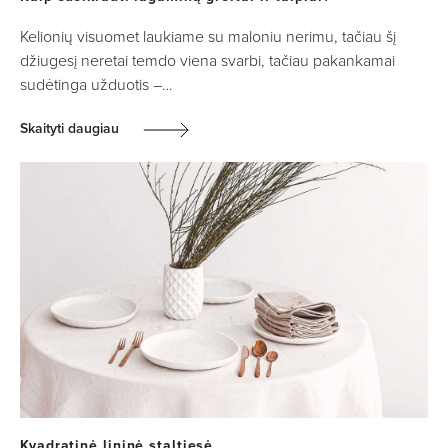
Kelionių visuomet laukiame su maloniu nerimu, tačiau šį
džiugesį neretai temdo viena svarbi, tačiau pakankamai
sudėtinga užduotis –…
Skaityti daugiau
Kvadratinė lininė staltiesė