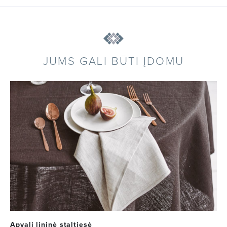
JUMS GALI BŪTI ĮDOMU
Apvali lininė staltiesė