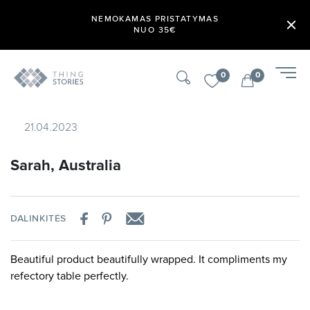
NEMOKAMAS PRISTATYMAS
NUO 35€
0
0
21.04.2023
Sarah, Australia
DALINKITĖS
Beautiful product beautifully wrapped. It compliments my
refectory table perfectly.