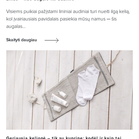
Visiems puikiai pažįstami lininiai audiniai turi nueiti ilgą kelią,
kol įvairiausiais pavidalais pasiekia mūsų namus ─ šis
augalas…
Skaityti daugiau
Geriausia kelionė – tik su kuprine: kodėl ir kaip tai