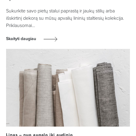
Sukurkite savo pietų stalui paprastą ir jaukų stilių arba
išskirtinį dekorą su mūsų apvalių lininių staltiesių kolekcija.
Priklausomai…
Skaityti daugiau
Linas – nuo augalo iki audinio