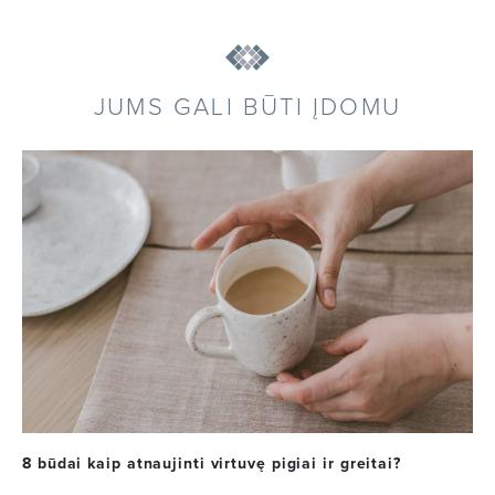
JUMS GALI BŪTI ĮDOMU
8 būdai kaip atnaujinti virtuvę pigiai ir greitai?