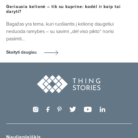
Geriausia kelionė – tik su kuprine: kodėl ir kaip tai
daryti?
Bagažas yra tema, kuri ruošiantis į kelionę daugeliui
neduoda ramybės – su savimi „dėl viso pikto“ norisi
pasiimti…
Skaityti daugiau
Naujienlaiškis