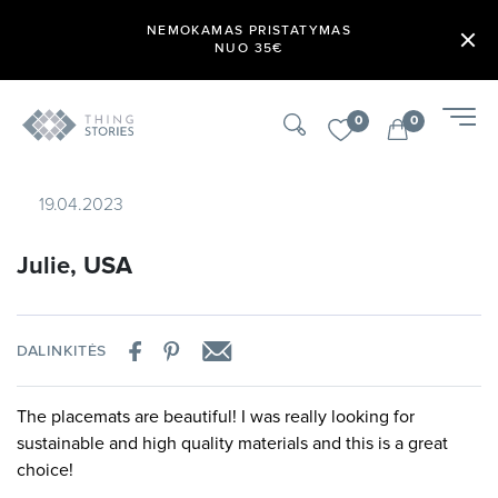
NEMOKAMAS PRISTATYMAS
NUO 35€
0
0
19.04.2023
Julie, USA
DALINKITĖS
The placemats are beautiful! I was really looking for
sustainable and high quality materials and this is a great
choice!