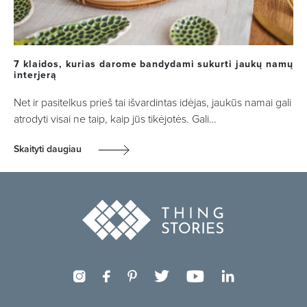
7 klaidos, kurias darome bandydami sukurti jaukų namų
interjerą
Net ir pasitelkus prieš tai išvardintas idėjas, jaukūs namai gali
atrodyti visai ne taip, kaip jūs tikėjotės. Gali…
Skaityti daugiau