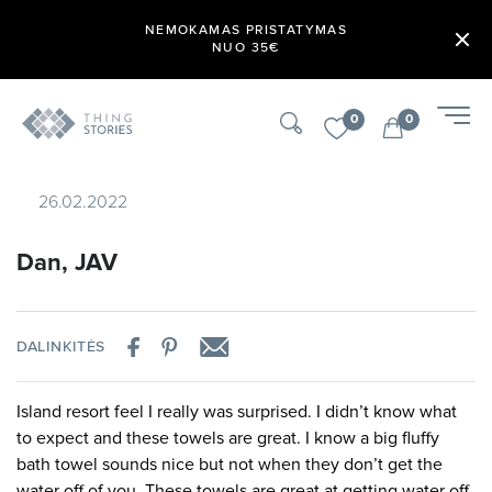
NEMOKAMAS PRISTATYMAS
NUO 35€
0
0
26.02.2022
Dan, JAV
DALINKITĖS
Island resort feel I really was surprised. I didn’t know what
to expect and these towels are great. I know a big fluffy
bath towel sounds nice but not when they don’t get the
water off of you. These towels are great at getting water off.