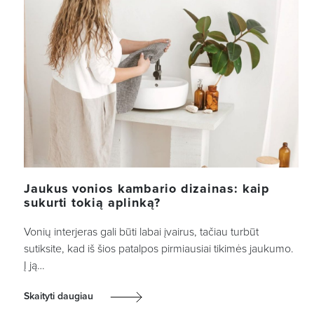
Jaukus vonios kambario dizainas: kaip
sukurti tokią aplinką?
Vonių interjeras gali būti labai įvairus, tačiau turbūt
sutiksite, kad iš šios patalpos pirmiausiai tikimės jaukumo.
Į ją…
Skaityti daugiau