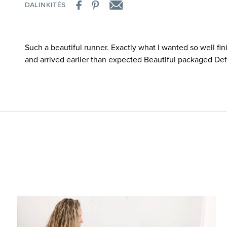
DALINKITĖS
Such a beautiful runner. Exactly what I wanted so well fi
and arrived earlier than expected Beautiful packaged Def