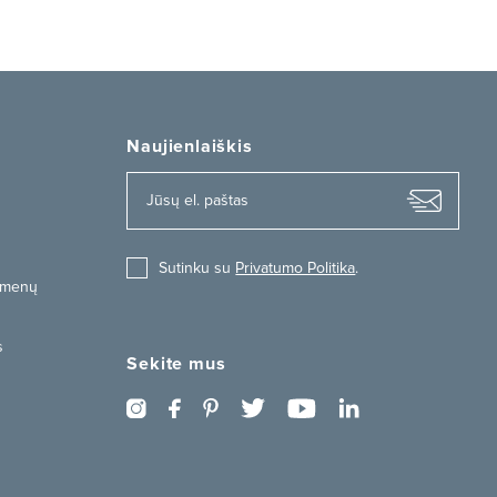
Naujienlaiškis
Sutinku su
Privatumo Politika
.
uomenų
s
Sekite mus