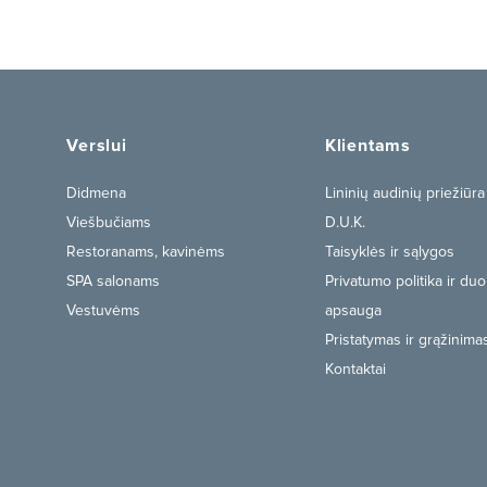
Verslui
Klientams
Didmena
Lininių audinių priežiūra
Viešbučiams
D.U.K.
Restoranams, kavinėms
Taisyklės ir sąlygos
SPA salonams
Privatumo politika ir d
Vestuvėms
apsauga
Pristatymas ir grąžinima
Kontaktai