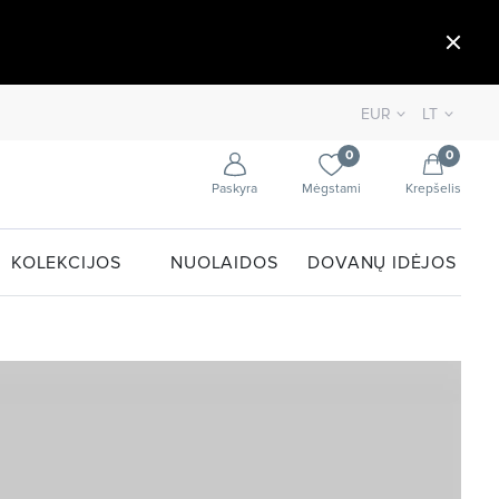
EUR
LT
0
0
Paskyra
Mėgstami
Krepšelis
KOLEKCIJOS
NUOLAIDOS
DOVANŲ IDĖJOS