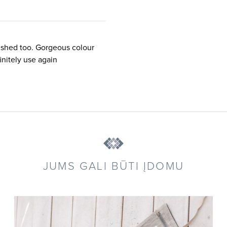
nished too. Gorgeous colour
initely use again
JUMS GALI BŪTI ĮDOMU