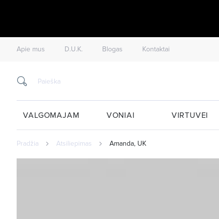
Apie mus
D.U.K.
Blogas
Kontaktai
VALGOMAJAM
VONIAI
VIRTUVEI
Pradžia
Atsiliepimas
Amanda, UK