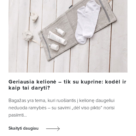
Geriausia kelionė – tik su kuprine: kodėl ir
kaip tai daryti?
Bagažas yra tema, kuri ruošiantis į kelionę daugeliui
neduoda ramybės – su savimi „dėl viso pikto“ norisi
pasiimti…
Skaityti daugiau