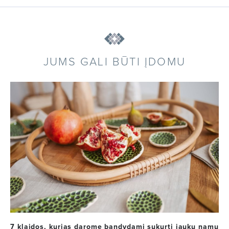
JUMS GALI BŪTI ĮDOMU
7 klaidos, kurias darome bandydami sukurti jaukų namų