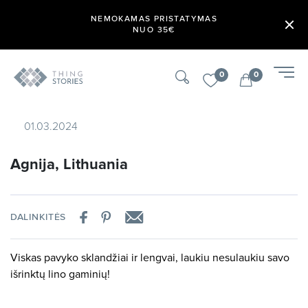
NEMOKAMAS PRISTATYMAS
NUO 35€
0
0
01.03.2024
Agnija, Lithuania
DALINKITĖS
Viskas pavyko sklandžiai ir lengvai, laukiu nesulaukiu savo
išrinktų lino gaminių!