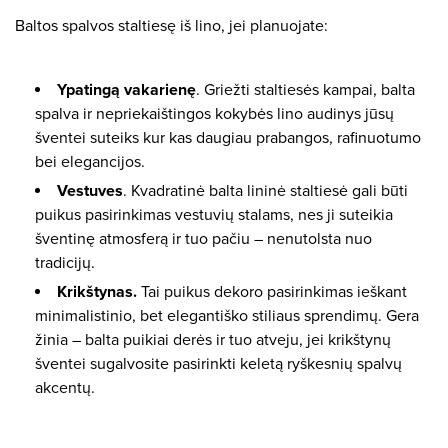
Baltos spalvos staltiesę iš lino, jei planuojate:
Ypatingą vakarienę
. Griežti staltiesės kampai, balta
spalva ir nepriekaištingos kokybės lino audinys jūsų
šventei suteiks kur kas daugiau prabangos, rafinuotumo
bei elegancijos.
Vestuves
. Kvadratinė balta lininė staltiesė gali būti
puikus pasirinkimas vestuvių stalams, nes ji suteikia
šventinę atmosferą ir tuo pačiu – nenutolsta nuo
tradicijų.
Krikštynas.
Tai puikus dekoro pasirinkimas ieškant
minimalistinio, bet elegantiško stiliaus sprendimų. Gera
žinia – balta puikiai derės ir tuo atveju, jei krikštynų
šventei sugalvosite pasirinkti keletą ryškesnių spalvų
akcentų.