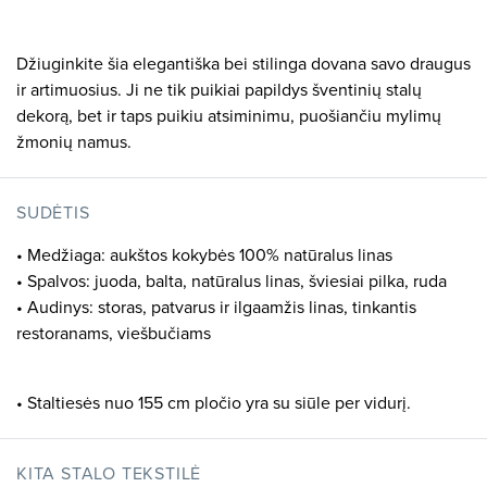
Džiuginkite šia elegantiška bei stilinga dovana savo draugus
ir artimuosius. Ji ne tik puikiai papildys šventinių stalų
dekorą, bet ir taps puikiu atsiminimu, puošiančiu mylimų
žmonių namus.
SUDĖTIS
• Medžiaga: aukštos kokybės 100% natūralus linas
• Spalvos: juoda, balta, natūralus linas, šviesiai pilka, ruda
• Audinys: storas, patvarus ir ilgaamžis linas, tinkantis
restoranams, viešbučiams
• Staltiesės nuo 155 cm pločio yra su siūle per vidurį.
KITA STALO TEKSTILĖ