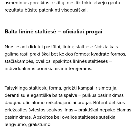
asmeninius poreikius ir stilių, nes tik tokiu atveju gautu
rezultatu būsite patenkinti visapusiškai.
Balta lininė staltiesė – oficialiai progai
Nors esant didelei pasiūlai, lininę staltiesę šiais laikais
galima rasti praktiškai bet kokios formos: kvadrato formos,
stačiakampės, ovalios, apskritos lininės staltiesės –
individualiems poreikiams ir interejerams.
Taisyklinga staltiesių forma, griežti kampai ir simetrija,
deranti su elegantiška balta spalva – puikus pasirinkimas
daugiau oficialumo reikalaujančiai progai. Būtent dėl ​​šios
priežasties šviesios spalvos linas – praktiškai nepakeičiamas
pasirinkimas. Apskritos bei ovalios staltiesės suteikia
lengvumo, grakštumo.