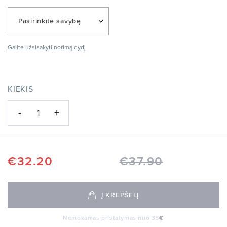
Pasirinkite savybę
Galite užsisakyti norimą dydį
KIEKIS
-
+
1
€
32.20
€
37.90
Į KREPŠELĮ
Nemokamas pristatymas nuo 35
€