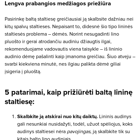
Lengva prabangios medžiagos priežiūra
Pasirinkę baltą staltiesę greičiausiai ją skalbsite dažniau nei
kitų spalvų staltieses. Nepaisant to, didesnė šio tipo lininės
staltiesės problema – dėmės. Norint nesugadinti lino
pluošto ir gerai atrodančiu audiniu džiaugtis ilgai,
rekomenduojame vadovautis viena taisykle – iš lininio
audinio dėmę pašalinti kaip įmanoma greičiau. Šiuo atveju –
svarbi kiekviena minutė, nes ilgiau palikta dėmė giliai
įsigeria į pluoštą.
5 patarimai, kaip prižiūrėti baltą lininę
staltiesę:
Skalbkite ją atskirai nuo kitų daiktų.
Lininis audinys
gali nesunkiai nusidažyti, todėl, užuot spėliojus, koks
audinys staltiesei nėra
pavojingas
, ją skalbkite tik su
kitais balto lino audiniais.