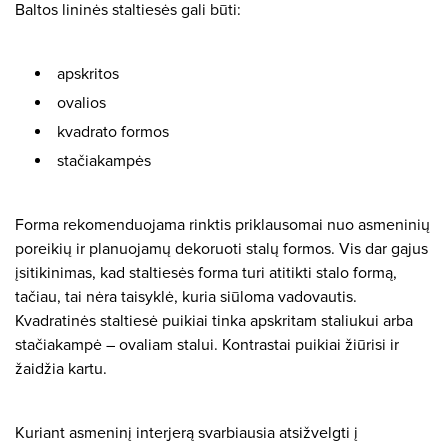
Baltos lininės staltiesės gali būti:
apskritos
ovalios
kvadrato formos
stačiakampės
Forma rekomenduojama rinktis priklausomai nuo asmeninių
poreikių ir planuojamų dekoruoti stalų formos. Vis dar gajus
įsitikinimas, kad staltiesės forma turi atitikti stalo formą,
tačiau, tai nėra taisyklė, kuria siūloma vadovautis.
Kvadratinės staltiesė puikiai tinka apskritam staliukui arba
stačiakampė – ovaliam stalui. Kontrastai puikiai žiūrisi ir
žaidžia kartu.
Kuriant asmeninį interjerą svarbiausia atsižvelgti į