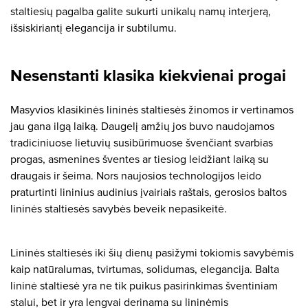
staltiesių pagalba galite sukurti unikalų namų interjerą,
išsiskiriantį elegancija ir subtilumu.
Nesenstanti klasika kiekvienai progai
Masyvios klasikinės lininės staltiesės žinomos ir vertinamos
jau gana ilgą laiką. Daugelį amžių jos buvo naudojamos
tradiciniuose lietuvių susibūrimuose švenčiant svarbias
progas, asmenines šventes ar tiesiog leidžiant laiką su
draugais ir šeima. Nors naujosios technologijos leido
praturtinti lininius audinius įvairiais raštais, gerosios baltos
lininės staltiesės savybės beveik nepasikeitė.
Lininės staltiesės iki šių dienų pasižymi tokiomis savybėmis
kaip natūralumas, tvirtumas, solidumas, elegancija. Balta
lininė staltiesė yra ne tik puikus pasirinkimas šventiniam
stalui, bet ir yra lengvai derinama su lininėmis