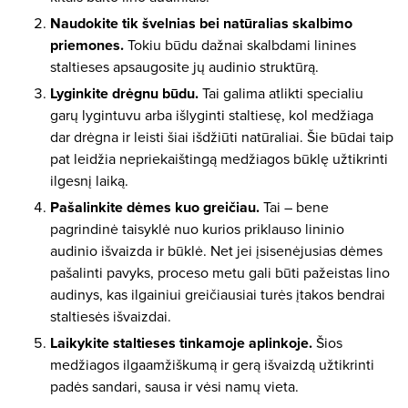
Naudokite tik švelnias bei natūralias skalbimo
priemones.
Tokiu būdu dažnai skalbdami linines
staltieses apsaugosite jų audinio struktūrą.
Lyginkite drėgnu būdu.
Tai galima atlikti specialiu
garų lygintuvu arba išlyginti staltiesę, kol medžiaga
dar drėgna ir leisti šiai išdžiūti natūraliai. Šie būdai taip
pat leidžia nepriekaištingą medžiagos būklę užtikrinti
ilgesnį laiką.
Pašalinkite dėmes kuo greičiau.
Tai – bene
pagrindinė taisyklė nuo kurios priklauso lininio
audinio išvaizda ir būklė. Net jei įsisenėjusias dėmes
pašalinti pavyks, proceso metu gali būti pažeistas lino
audinys, kas ilgainiui greičiausiai turės įtakos bendrai
staltiesės išvaizdai.
Laikykite staltieses tinkamoje aplinkoje.
Šios
medžiagos ilgaamžiškumą ir gerą išvaizdą užtikrinti
padės sandari, sausa ir vėsi namų vieta.