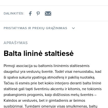
DALINKITĖS:
PRISTATYMAS IR PREKIŲ GRĄŽINIMAS
APRAŠYMAS
Balta lininė staltiesė
Pirmoji asociacija su baltomis lininėmis staltiesėmis
daugeliui yra vestuvių šventė. Todėl visai nenuostabu, kad
ši spalva sukuria ypatingą atmosferą ir pakilią nuotaiką.
Tačiau iš esmės prie bet kokio interjero deranti balta lininė
staltiesė gali tapti šventiniu akcentu ir kitomis, ne tokiomis
prabangiomis progomis, kaip didžiosios metų šventės –
Kalėdos ar vestuvės, bet ir gimtadienis ar šeimos
susibūrimai. Turėdami omenyje visas smulkmenas, baltų