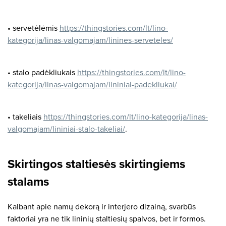
• servetėlėmis
https://thingstories.com/lt/lino-
kategorija/linas-valgomajam/linines-serveteles/
• stalo padėkliukais
https://thingstories.com/lt/lino-
kategorija/linas-valgomajam/lininiai-padekliukai/
• takeliais
https://thingstories.com/lt/lino-kategorija/linas-
valgomajam/lininiai-stalo-takeliai/
.
Skirtingos staltiesės skirtingiems
stalams
Kalbant apie namų dekorą ir interjero dizainą, svarbūs
faktoriai yra ne tik lininių staltiesių spalvos, bet ir formos.