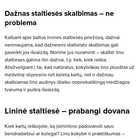
Dažnas staltiesės skalbimas – ne
problema
Kalbant apie baltos lininės staltiesės priežiūrą, dažnai
nerimaujama, kad dažnesnis staltiesės skalbimas gali
paveikti jos išvaizdą. Norime jus nuraminti – skalbti lino
staltieses galima itin dažnai, t.y. tiek, kiek reikia.
Atsižvelgiant į tai, kad natūralus, kokybiškas lino pluoštas už
medvilnę stipresnis net keletą kartų, net ir dažniau
skalbiamas lino audinys išlaiko nepriekaištingą medžiagos
tvarumą ir puikią išvaizdą.
Lininė staltiesė – prabangi dovana
Kiek kartų ieškojote, ką įsimintino padovanoti savo
bendradarbiui ar kolegai? Lino kokybė ir praktiškumas –