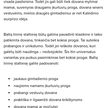
visada pasiteisina. Todėl jis gali būti tiek dovana mylimai
mamai, suvenyras draugams įkurtuvių proga, dovana sesers
vestuvėms, mielos draugės gimtadieniui ar net Kalėdinio
siurprizo idėja.
Baltą lininę staltiesę būtų galima pavadinti klasikine ir laiko
patikrinta dovana, tinkančia bet kokiai progai. Tai suteikia
prabangos ir unikalumo. Todėl jei ieškote dovanos, kuri
galėtų būti naudinga – nedvejokite. Šis itin universalus
variantas yra puikus pasirinkimas bet kokiai progai. Baltą
lininę staltiesę galite padovanoti:
jaukaus gimtadienio proga
naujiems namams įkurtuvių proga
prabangi vestuvių dovana
praktiška ir ilgaamžė dovana krikštynoms
dovana mamai ar močiutei