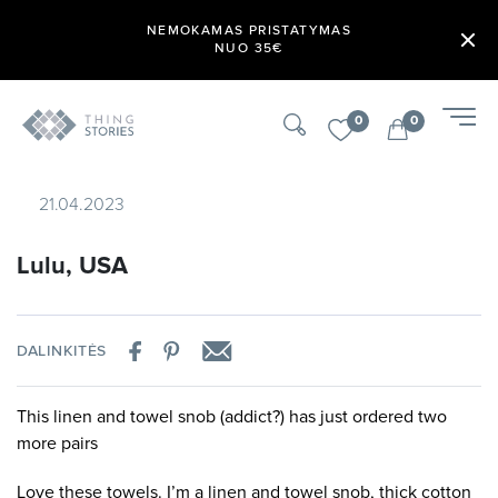
NEMOKAMAS PRISTATYMAS
NUO 35€
0
0
21.04.2023
Lulu, USA
DALINKITĖS
This linen and towel snob (addict?) has just ordered two
more pairs
Love these towels. I’m a linen and towel snob, thick cotton