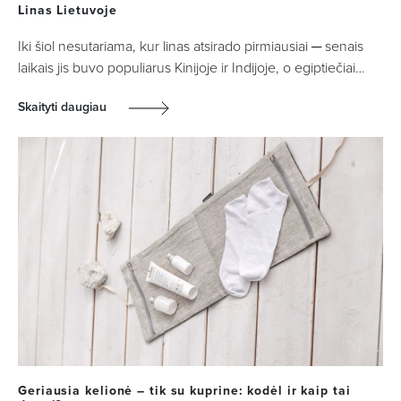
Linas Lietuvoje
Iki šiol nesutariama, kur linas atsirado pirmiausiai ─ senais
laikais jis buvo populiarus Kinijoje ir Indijoje, o egiptiečiai…
Skaityti daugiau
Geriausia kelionė – tik su kuprine: kodėl ir kaip tai