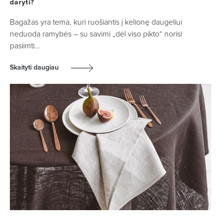
daryti?
Bagažas yra tema, kuri ruošiantis į kelionę daugeliui
neduoda ramybės – su savimi „dėl viso pikto“ norisi
pasiimti…
Skaityti daugiau