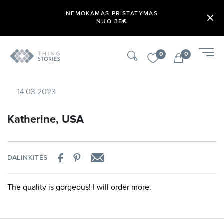
NEMOKAMAS PRISTATYMAS
NUO 35€
0
0
14.03.2023
Katherine, USA
DALINKITĖS
The quality is gorgeous! I will order more.