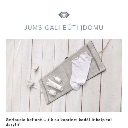
JUMS GALI BŪTI ĮDOMU
Geriausia kelionė – tik su kuprine: kodėl ir kaip tai
daryti?