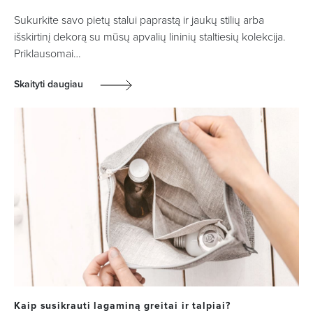
Sukurkite savo pietų stalui paprastą ir jaukų stilių arba
išskirtinį dekorą su mūsų apvalių lininių staltiesių kolekcija.
Priklausomai…
Skaityti daugiau
Kaip susikrauti lagaminą greitai ir talpiai?