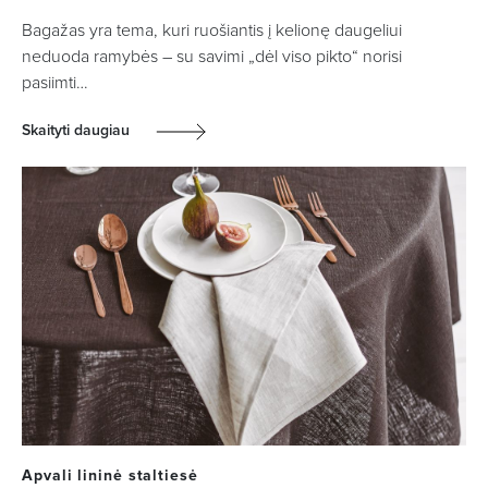
Bagažas yra tema, kuri ruošiantis į kelionę daugeliui
neduoda ramybės – su savimi „dėl viso pikto“ norisi
pasiimti…
Skaityti daugiau
Apvali lininė staltiesė