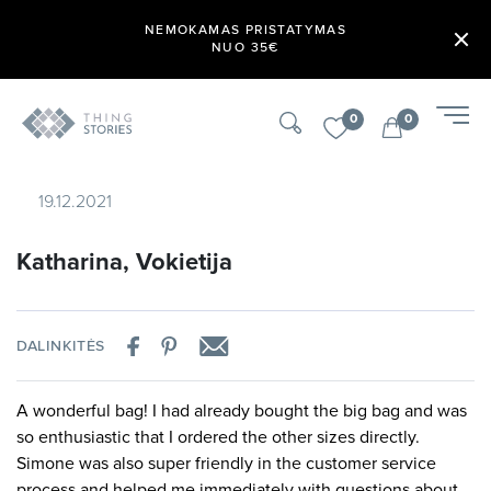
NEMOKAMAS PRISTATYMAS
NUO 35€
0
0
19.12.2021
Katharina, Vokietija
DALINKITĖS
A wonderful bag! I had already bought the big bag and was
so enthusiastic that I ordered the other sizes directly.
Simone was also super friendly in the customer service
process and helped me immediately with questions about