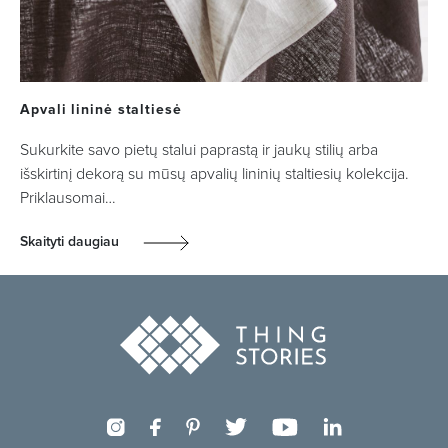
Apvali lininė staltiesė
Sukurkite savo pietų stalui paprastą ir jaukų stilių arba
išskirtinį dekorą su mūsų apvalių lininių staltiesių kolekcija.
Priklausomai…
Skaityti daugiau