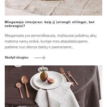
Miegamojo interjeras: kaip jį įsirengti stilingai, bet
nebrangiai?
Miegamasis yra asmeniškiausia, mažiausiai pašalinių akių
matoma namų erdvė, kurioje mes atsipalaiduojame,
pailsime nuo dienos darbų ir pasineriame…
Skaityti daugiau